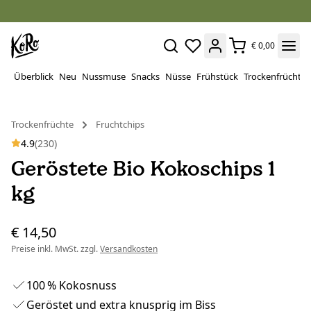
€ 0,00
Überblick
Neu
Nussmuse
Snacks
Nüsse
Frühstück
Trockenfrüchte
Trockenfrüchte
Fruchtchips
4.9
(230)
Geröstete Bio Kokoschips 1
kg
€ 14,50
Preise inkl. MwSt. zzgl.
Versandkosten
100 % Kokosnuss
Geröstet und extra knusprig im Biss