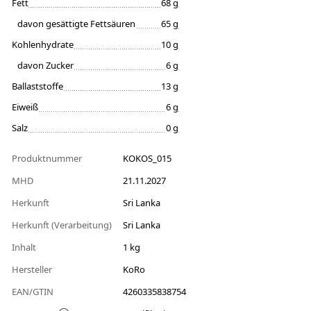
Fett
68 g
davon gesättigte Fettsäuren
65 g
Kohlenhydrate
10 g
davon Zucker
6 g
Ballaststoffe
13 g
Eiweiß
6 g
Salz
0 g
Produktnummer
KOKOS_015
MHD
21.11.2027
Herkunft
Sri Lanka
Herkunft (Verarbeitung)
Sri Lanka
Inhalt
1 kg
Hersteller
KoRo
EAN/GTIN
4260335838754