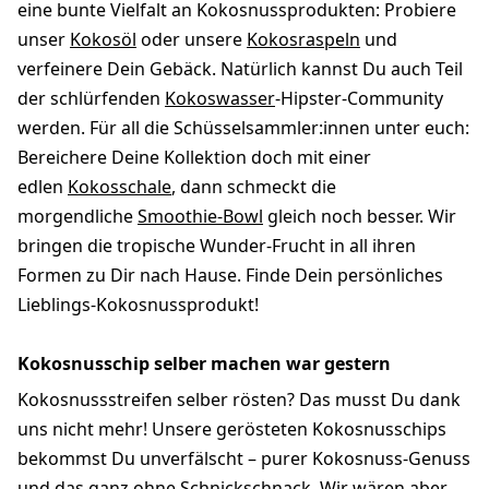
eine bunte Vielfalt an Kokosnussprodukten: Probiere
unser
Kokosöl
oder unsere
Kokosraspeln
und
verfeinere Dein Gebäck. Natürlich kannst Du auch Teil
der schlürfenden
Kokoswasser
-Hipster-Community
werden. Für all die Schüsselsammler:innen unter euch:
Bereichere Deine Kollektion doch mit einer
edlen
Kokosschale
, dann schmeckt die
morgendliche
Smoothie-Bowl
gleich noch besser. Wir
bringen die tropische Wunder-Frucht in all ihren
Formen zu Dir nach Hause. Finde Dein persönliches
Lieblings-Kokosnussprodukt!
Kokosnusschip selber machen war gestern
Kokosnussstreifen selber rösten? Das musst Du dank
uns nicht mehr! Unsere gerösteten Kokosnusschips
bekommst Du unverfälscht – purer Kokosnuss-Genuss
und das ganz ohne Schnickschnack. Wir wären aber