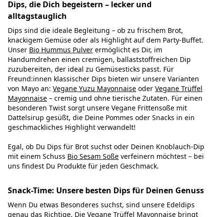
Dips, die Dich begeistern – lecker und
alltagstauglich
Dips sind die ideale Begleitung – ob zu frischem Brot,
knackigem Gemüse oder als Highlight auf dem Party-Buffet.
Unser
Bio Hummus Pulver
ermöglicht es Dir, im
Handumdrehen einen cremigen, ballaststoffreichen Dip
zuzubereiten, der ideal zu Gemüsesticks passt. Für
Freund:innen klassischer Dips bieten wir unsere Varianten
von Mayo an:
Vegane Yuzu Mayonnaise
oder
Vegane Trüffel
Mayonnaise
– cremig und ohne tierische Zutaten. Für einen
besonderen Twist sorgt unsere Vegane Frittensoße mit
Dattelsirup gesüßt, die Deine Pommes oder Snacks in ein
geschmackliches Highlight verwandelt!
Egal, ob Du Dips für Brot suchst oder Deinen Knoblauch-Dip
mit einem Schuss
Bio Sesam Soße
verfeinern möchtest – bei
uns findest Du Produkte für jeden Geschmack.
Snack-Time: Unsere besten Dips für Deinen Genuss
Wenn Du etwas Besonderes suchst, sind unsere Edeldips
genau das Richtige. Die
Vegane Trüffel Mayonnaise
bringt