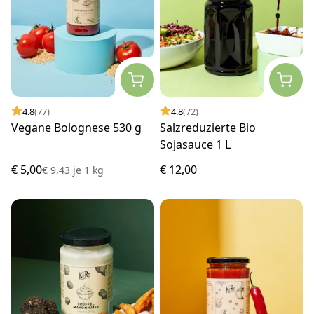
4.8
(77)
4.8
(72)
Vegane Bolognese 530 g
Salzreduzierte Bio
Sojasauce 1 L
€ 5,00
€ 12,00
€ 9,43
je
1 kg