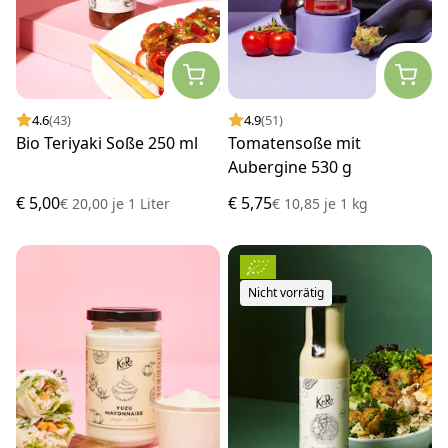
4.6
(43)
4.9
(51)
Bio Teriyaki Soße 250 ml
Tomatensoße mit
Aubergine 530 g
€ 5,00
€ 5,75
€ 20,00
je
1 Liter
€ 10,85
je
1 kg
Nicht vorrätig