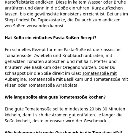
Kartoffelstärke andicken. Diese in kaltem Wasser oder Brühe
anrühren und dann in die Soße einrühren. Kurz aufkochen
lassen, bis die gewünschte Konsistenz erreicht ist. Bei uns im
Shop findest Du
Tapiokastärke
, die Du auch zum andicken
von Soßen verwenden kannst.
Hat KoRo ein einfaches Pasta-Soßen-Rezept?
Ein schnelles Rezept für eine Pasta-Soße ist die klassische
Tomatensoße: Zwiebeln und Knoblauch anbraten, mit
gehackten Tomaten ablöschen und mit Salz, Pfeffer und
Kräutern wie Basilikum oder Oregano würzen. Oder Du
schnappst Dir die Soße direkt im Glas:
Tomatensoße mit
Aubergine
,
Tomatensoße mit Basilikum
und
Tomatensoße mit
Pilzen
oder
Tomatensoße Arrabbiata
.
Wie lange sollte eine gute Tomatensoße kochen?
Eine gute Tomatensoße sollte mindestens 20 bis 30 Minuten
köcheln, damit sich die Aromen gut entfalten. Je länger die
Soße köchelt, desto intensiver wird der Geschmack.
Wie bekomme ich mehr Geschmack in die Tomatensoße?