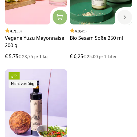
4.7
(33)
4.8
(45)
Vegane Yuzu Mayonnaise
Bio Sesam Soße 250 ml
200 g
€ 5,75
€ 6,25
€ 28,75
je
1 kg
€ 25,00
je
1 Liter
Nicht vorrätig