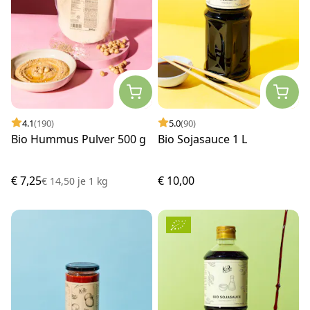
4.1
(190)
5.0
(90)
Bio Hummus Pulver 500 g
Bio Sojasauce 1 L
€ 7,25
€ 10,00
€ 14,50
je
1 kg