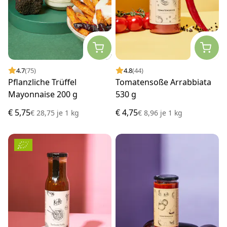
4.7
(75)
4.8
(44)
Pflanzliche Trüffel
Tomatensoße Arrabbiata
Mayonnaise 200 g
530 g
€ 5,75
€ 4,75
€ 28,75
je
1 kg
€ 8,96
je
1 kg