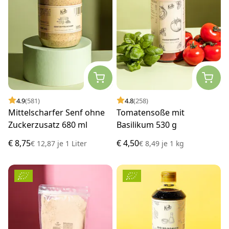
4.9
(581)
4.8
(258)
Mittelscharfer Senf ohne
Tomatensoße mit
Zuckerzusatz 680 ml
Basilikum 530 g
€ 8,75
€ 4,50
€ 12,87
je
1 Liter
€ 8,49
je
1 kg