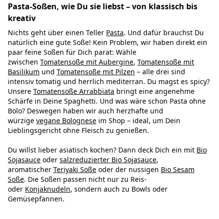
Pasta-Soßen, wie Du sie liebst – von klassisch bis
kreativ
Nichts geht über einen Teller
Pasta
. Und dafür brauchst Du
natürlich eine gute Soße! Kein Problem, wir haben direkt ein
paar feine Soßen für Dich parat: Wähle
zwischen
Tomatensoße mit Aubergine
,
Tomatensoße mit
Basilikum
und
Tomatensoße mit Pilzen
– alle drei sind
intensiv tomatig und herrlich mediterran. Du magst es spicy?
Unsere
Tomatensoße Arrabbiata
bringt eine angenehme
Schärfe in Deine Spaghetti. Und was wäre schon Pasta ohne
Bolo? Deswegen haben wir auch herzhafte und
würzige
vegane Bolognese
im Shop – ideal, um Dein
Lieblingsgericht ohne Fleisch zu genießen.
Du willst lieber asiatisch kochen? Dann deck Dich ein mit
Bio
Sojasauce
oder
salzreduzierter Bio Sojasauce
,
aromatischer
Teriyaki Soße
oder der nussigen
Bio Sesam
Soße
. Die Soßen passen nicht nur zu Reis-
oder
Konjaknudeln
, sondern auch zu Bowls oder
Gemüsepfannen.