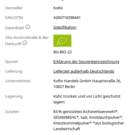
Hersteller
KoRo
EAN/GTIN
4260718298441
Spezifikation
Datenblatt
Öko-Kontrollstelle & Bio-
Herkunft
BG-BIO-22
Spuren
Erklärung der Spurenkennzeichnung
Lieferung
Lieferzeit außerhalb Deutschlands
Unternehmen
KoRo Handels GmbH Hauptstraße 26,
10827 Berlin
Lagerung
Kühl, trocken und vor Licht geschützt
lagern
Zutaten
83 % geröstetes Kichererbsenmehl*,
SESAMMEHL*, Salz, Knoblauchpulver*,
Kreuzkümmelpulver* *aus biologischer
Landwirtschaft