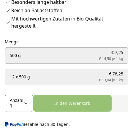
Besonders lange haltbar
Reich an Ballaststoffen
Mit hochwertigen Zutaten in Bio-Qualität
hergestellt
Menge
€ 7,25
500 g
€ 14,50 je
1 kg
€ 78,25
12 x 500 g
€ 13,04 je
1 kg
Anzahl
In den Warenkorb
Bezahle nach 30 Tagen.