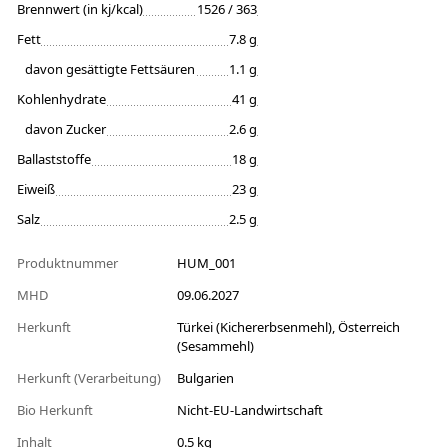
Brennwert (in kj/kcal)
1526 / 363
Fett
7.8 g
davon gesättigte Fettsäuren
1.1 g
Kohlenhydrate
41 g
davon Zucker
2.6 g
Ballaststoffe
18 g
Eiweiß
23 g
Salz
2.5 g
Produktnummer
HUM_001
MHD
09.06.2027
Herkunft
Türkei (Kichererbsenmehl), Österreich
(Sesammehl)
Herkunft (Verarbeitung)
Bulgarien
Bio Herkunft
Nicht-EU-Landwirtschaft
Inhalt
0.5 kg