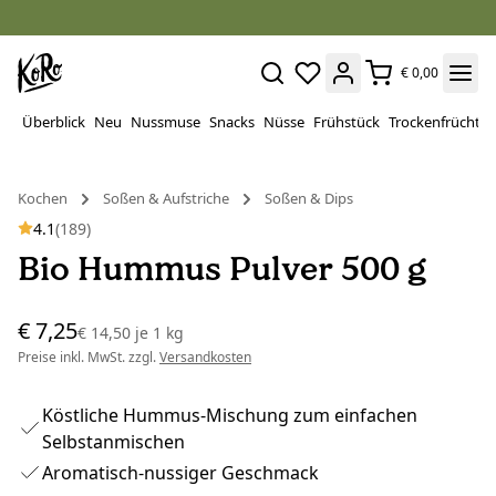
€ 0,00
Überblick
Neu
Nussmuse
Snacks
Nüsse
Frühstück
Trockenfrüchte
Kochen
Soßen & Aufstriche
Soßen & Dips
4.1
(189)
Bio Hummus Pulver 500 g
€ 7,25
€ 14,50
je
1 kg
Preise inkl. MwSt. zzgl.
Versandkosten
Köstliche Hummus-Mischung zum einfachen
Selbstanmischen
Aromatisch-nussiger Geschmack