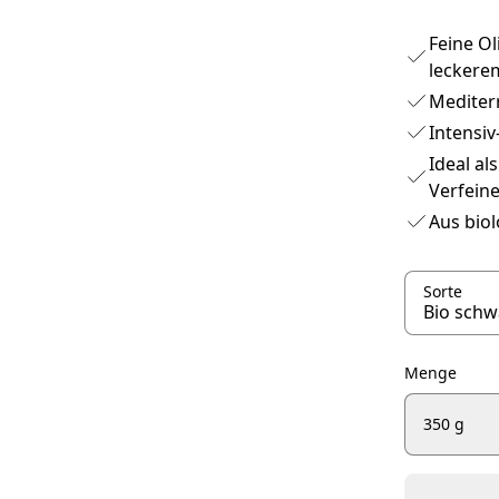
Feine O
leckere
Mediter
Intensi
Ideal al
Verfein
Aus biol
Sorte
Menge
350 g