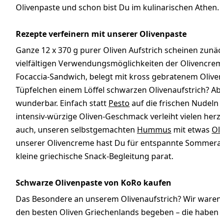
Olivenpaste und schon bist Du im kulinarischen Athen
Rezepte verfeinern mit unserer Olivenpaste
Ganze 12 x 370 g purer Oliven Aufstrich scheinen zunäc
vielfältigen Verwendungsmöglichkeiten der Olivencrem
Focaccia-Sandwich, belegt mit kross gebratenem Olive
Tüpfelchen einem Löffel schwarzen Olivenaufstrich? A
wunderbar. Einfach statt
Pesto
auf die frischen Nudeln
intensiv-würzige Oliven-Geschmack verleiht vielen her
auch, unseren selbstgemachten
Hummus
mit etwas
Ol
unserer Olivencreme hast Du für entspannte Sommera
kleine griechische Snack-Begleitung parat.
Schwarze Olivenpaste von KoRo kaufen
Das Besondere an unserem Olivenaufstrich? Wir waren
den besten Oliven Griechenlands begeben – die habe