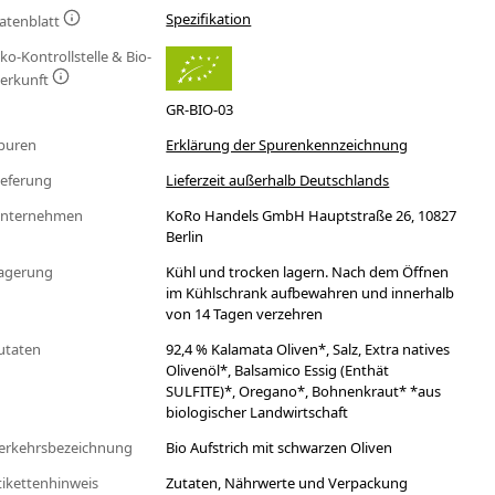
Spezifikation
atenblatt
ko-Kontrollstelle & Bio-
erkunft
GR-BIO-03
puren
Erklärung der Spurenkennzeichnung
ieferung
Lieferzeit außerhalb Deutschlands
nternehmen
KoRo Handels GmbH Hauptstraße 26, 10827
Berlin
agerung
Kühl und trocken lagern. Nach dem Öffnen
im Kühlschrank aufbewahren und innerhalb
von 14 Tagen verzehren
utaten
92,4 % Kalamata Oliven*, Salz, Extra natives
Olivenöl*, Balsamico Essig (Enthät
SULFITE)*, Oregano*, Bohnenkraut* *aus
biologischer Landwirtschaft
erkehrsbezeichnung
Bio Aufstrich mit schwarzen Oliven
tikettenhinweis
Zutaten, Nährwerte und Verpackung