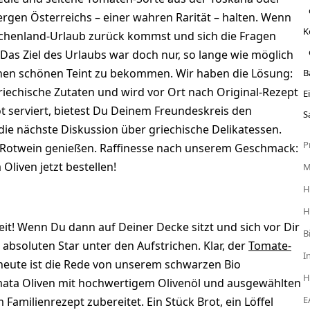
rgen Österreichs – einer wahren Rarität – halten. Wenn
K
echenland-Urlaub zurück kommst und sich die Fragen
: Das Ziel des Urlaubs war doch nur, so lange wie möglich
inen schönen Teint zu bekommen. Wir haben die Lösung:
B
riechische Zutaten und wird vor Ort nach Original-Rezept
E
ot serviert, bietest Du Deinem Freundeskreis den
S
die nächste Diskussion über griechische Delikatessen.
P
 Rotwein genießen. Raffinesse nach unserem Geschmack:
Oliven jetzt bestellen!
H
H
it! Wenn Du dann auf Deiner Decke sitzt und sich vor Dir
B
absoluten Star unter den Aufstrichen. Klar, der
Tomate-
I
 heute ist die Rede von unserem schwarzen Bio
H
lamata Oliven mit hochwertigem Olivenöl und ausgewählten
E
amilienrezept zubereitet. Ein Stück Brot, ein Löffel