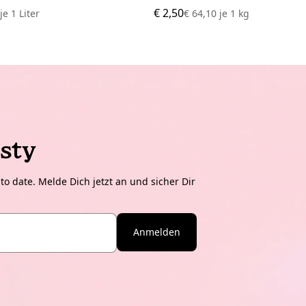
€ 2,50
1
je
1 Liter
€ 64,10
je
1 kg
sty
o date. Melde Dich jetzt an und sicher Dir
Anmelden