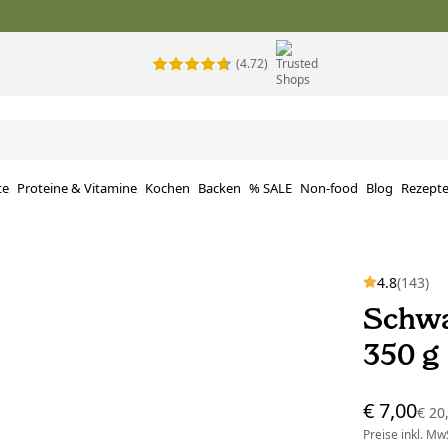
(4.72)
te
Proteine ​​& Vitamine
Kochen
Backen
% SALE
Non-food
Blog
Rezept
4.8
(143)
Schwa
350 g
€ 7,00
€ 20
Preise inkl. MwS