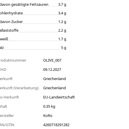
davon gesättigte Fettsäuren
3.7 g
ohlenhydrate
3.4 g
davon Zucker
1.2 g
allaststoffe
2.2 g
iweiß
1.7 g
alz
5 g
roduktnummer
OLIVE_007
MHD
09.12.2027
erkunft
Griechenland
erkunft (Verarbeitung)
Griechenland
io Herkunft
EU-Landwirtschaft
nhalt
0.35 kg
ersteller
KoRo
AN/GTIN
4260718291282