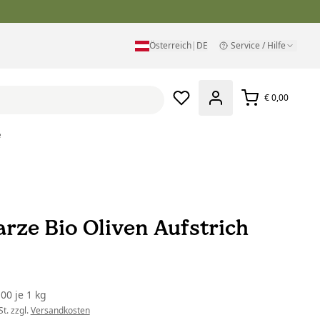
Österreich
|
DE
Service / Hilfe
€ 0,00
e
rze Bio Oliven Aufstrich
,00
je
1 kg
t. zzgl.
Versandkosten