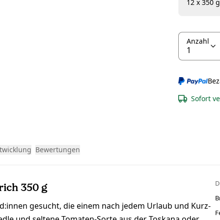
12 x 350 g
Anzahl
Bez
Sofort v
twicklung
Bewertungen
D
rich 350 g
B
d:innen gesucht, die einem nach jedem Urlaub und Kurz-
F
 edle und seltene Tomaten-Sorte aus der Toskana oder