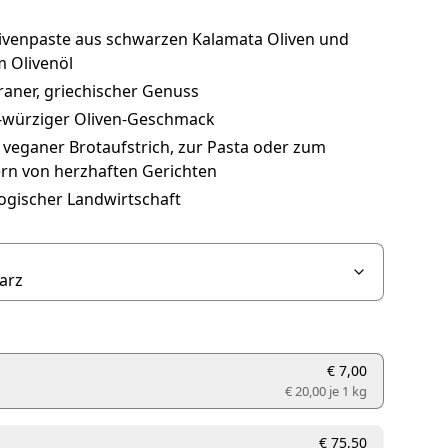
livenpaste aus schwarzen Kalamata Oliven und
m Olivenöl
raner, griechischer Genuss
v-würziger Oliven-Geschmack
s veganer Brotaufstrich, zur Pasta oder zum
ern von herzhaften Gerichten
ogischer Landwirtschaft
€ 7,00
€ 20,00 je
1 kg
€ 75,50