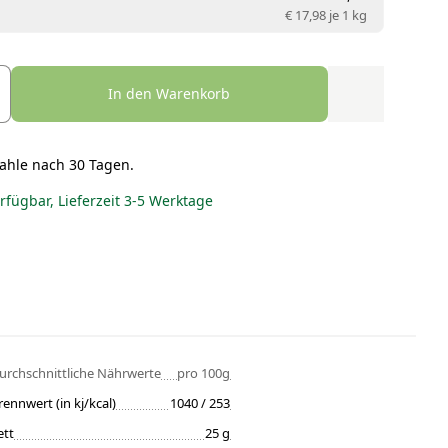
€ 17,98 je
1 kg
In den Warenkorb
ahle nach 30 Tagen.
erfügbar, Lieferzeit 3-5 Werktage
urchschnittliche Nährwerte
pro 100g
rennwert (in kj/kcal)
1040 / 253
ett
25 g