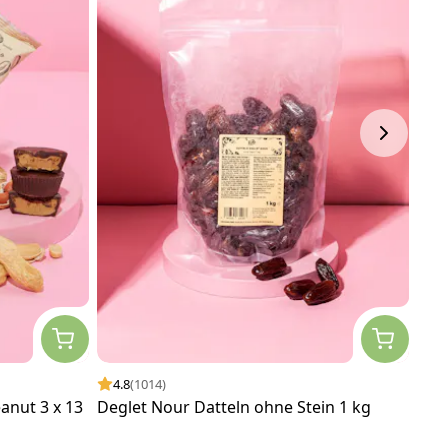
4.8
(1014)
4.
anut 3 x 13
Deglet Nour Datteln ohne Stein 1 kg
Bra