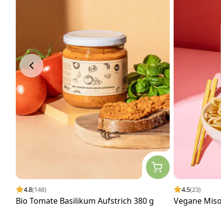
4.8
(148)
4.5
(23)
Bio Tomate Basilikum Aufstrich 380 g
Vegane Miso