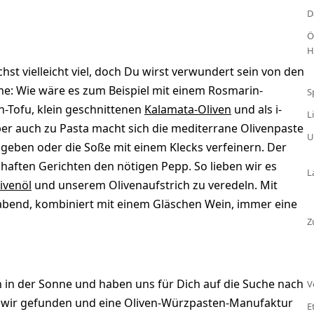
.
D
Ö
H
hst vielleicht viel, doch Du wirst verwundert sein von den
e: Wie wäre es zum Beispiel mit einem Rosmarin-
S
n-Tofu, klein geschnittenen
Kalamata-Oliven
und als i-
L
ber auch zu Pasta macht sich die mediterrane Olivenpaste
U
 geben oder die Soße mit einem Klecks verfeinern. Der
zhaften Gerichten den nötigen Pepp. So lieben wir es
L
ivenöl
und unserem Olivenaufstrich zu veredeln. Mit
bend, kombiniert mit einem Gläschen Wein, immer eine
Z
 in der Sonne und haben uns für Dich auf die Suche nach
V
n wir gefunden und eine Oliven-Würzpasten-Manufaktur
E