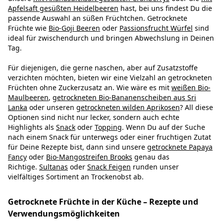
Apfelsaft gesüßten Heidelbeeren
hast, bei uns findest Du die
passende Auswahl an süßen Früchtchen. Getrocknete
Früchte wie
Bio-Goji Beeren
oder
Passionsfrucht Würfel
sind
ideal für zwischendurch und bringen Abwechslung in Deinen
Tag.
Für diejenigen, die gerne naschen, aber auf Zusatzstoffe
verzichten möchten, bieten wir eine Vielzahl an getrockneten
Früchten ohne Zuckerzusatz an. Wie wäre es mit
weißen Bio-
Maulbeeren
,
getrockneten Bio-Bananenscheiben aus Sri
Lanka
oder unseren
getrockneten wilden Aprikosen
? All diese
Optionen sind nicht nur lecker, sondern auch echte
Highlights als
Snack
oder
Topping
. Wenn Du auf der Suche
nach einem Snack für unterwegs oder einer fruchtigen Zutat
für Deine Rezepte bist, dann sind unsere
getrocknete Papaya
Fancy
oder
Bio-Mangostreifen Brooks
genau das
Richtige.
Sultanas
oder
Snack Feigen
runden unser
vielfältiges Sortiment an Trockenobst ab.
Getrocknete Früchte in der Küche – Rezepte und
Verwendungsmöglichkeiten