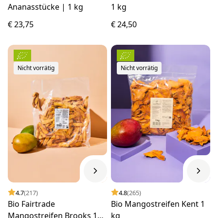
Ananasstücke | 1 kg
1 kg
€ 23,75
€ 24,50
Nicht vorrätig
Nicht vorrätig
4.7
(217)
4.8
(265)
Bio Fairtrade
Bio Mangostreifen Kent 1
Mangostreifen Brooks 1
kg