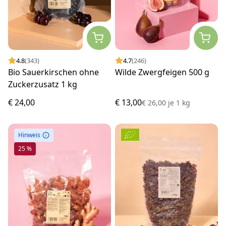
4.8
(343)
4.7
(246)
Bio Sauerkirschen ohne
Wilde Zwergfeigen 500 g
Zuckerzusatz 1 kg
€ 24,00
€ 13,00
€ 26,00
je
1 kg
Hinweis
25 %