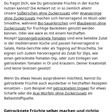
Du fragst Dich, wie Du getrocknete Früchte in der Küche
nutzen kannst? Die Antwort ist: in so ziemlich allem!
Unsere
Süßkirschen ohne Zuckerzusatz
oder
Ananasringe
ohne Zuckerzusatz
machen sich hervorragend im Müsli oder
Smoothie, während
Bio-Sauerkirschen
und
Blaubeeren ohne
Zuckerzusatz
für fruchtige Backideen genutzt werden
können. Oder wie wäre es mit einem herzhaften
Rezept?
Sonnengetrocknete Tomaten
sind eine beliebte Zutat
in der mediterranen Küche und passen hervorragend in
Salate, Pasta-Gerichte oder als Topping auf Bruschetta. Sie
eignen sich zudem hervorragend als Zutat für Dips, wie
einen getrocknete-Tomaten-Dip, oder zum Einlegen von
getrockneten Tomaten in Öl und Kräutern. Deiner Kreativität
sind keine Grenzen gesetzt!
Wenn Du etwas Neues ausprobieren möchtest, kannst Du
getrocknete Früchte auch wunderbar in herzhaften Rezepten
einsetzen – zum Beispiel mit
getrocknetem Ingwer
für etwas
Schärfe oder die
Acai Würfeln ohne Zuckerzusatz
als
Ballaststoffquelle.
Getrocknete Früchte selber machen und richtig