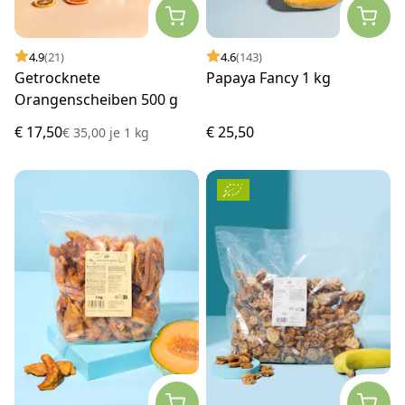
4.9
(21)
4.6
(143)
Getrocknete
Papaya Fancy 1 kg
Orangenscheiben 500 g
€ 17,50
€ 25,50
€ 35,00
je
1 kg