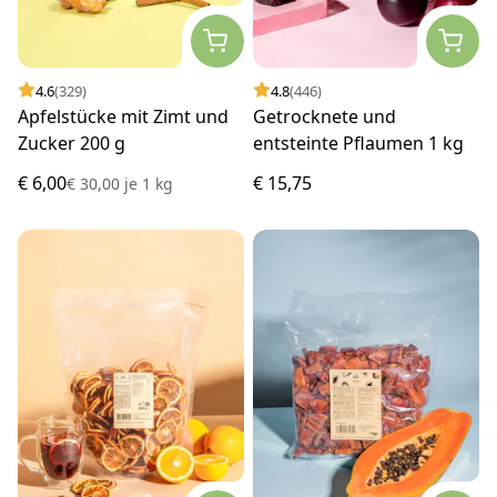
4.6
(329)
4.8
(446)
Apfelstücke mit Zimt und
Getrocknete und
Zucker 200 g
entsteinte Pflaumen 1 kg
€ 6,00
€ 15,75
€ 30,00
je
1 kg