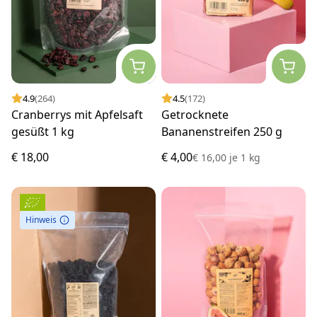
4.9
(264)
4.5
(172)
Cranberrys mit Apfelsaft
Getrocknete
gesüßt 1 kg
Bananenstreifen 250 g
€ 18,00
€ 4,00
€ 16,00
je
1 kg
Hinweis