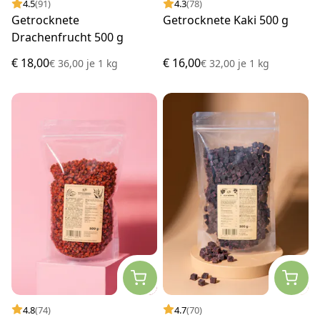
4.5
(91)
4.3
(78)
Getrocknete
Getrocknete Kaki 500 g
Drachenfrucht 500 g
€ 18,00
€ 16,00
€ 36,00
je
1 kg
€ 32,00
je
1 kg
4.8
(74)
4.7
(70)