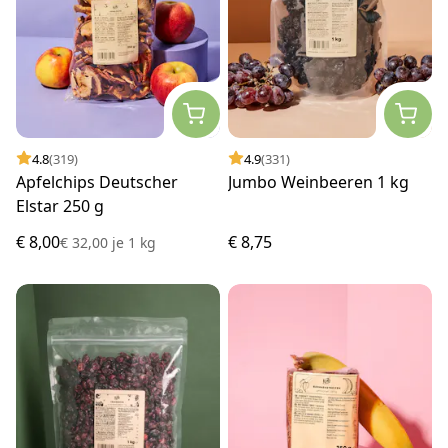
4.8
(319)
4.9
(331)
Apfelchips Deutscher
Jumbo Weinbeeren 1 kg
Elstar 250 g
€ 8,00
€ 8,75
€ 32,00
je
1 kg