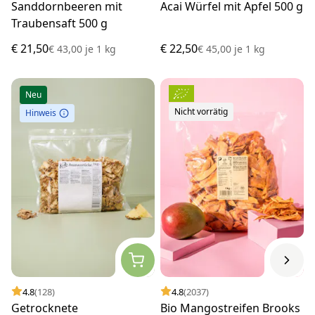
Sanddornbeeren mit
Acai Würfel mit Apfel 500 g
Traubensaft 500 g
€ 21,50
€ 22,50
€ 43,00
je
1 kg
€ 45,00
je
1 kg
Neu
Nicht vorrätig
Hinweis
4.8
(128)
4.8
(2037)
Getrocknete
Bio Mangostreifen Brooks