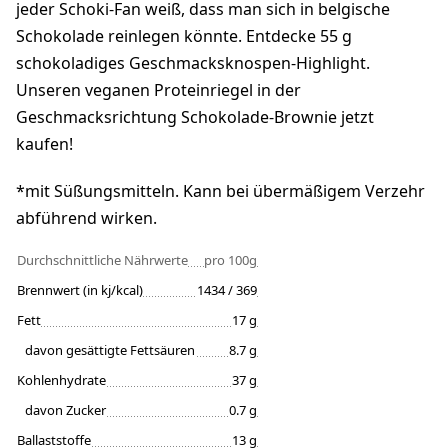
jeder Schoki-Fan weiß, dass man sich in belgische
Schokolade reinlegen könnte. Entdecke 55 g
schokoladiges Geschmacksknospen-Highlight.
Unseren veganen Proteinriegel in der
Geschmacksrichtung Schokolade-Brownie jetzt
kaufen!
*mit Süßungsmitteln. Kann bei übermäßigem Verzehr
abführend wirken.
Durchschnittliche Nährwerte
pro 100g
Brennwert (in kj/kcal)
1434 / 369
Fett
17 g
davon gesättigte Fettsäuren
8.7 g
Kohlenhydrate
37 g
davon Zucker
0.7 g
Ballaststoffe
13 g