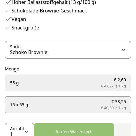
Hoher Ballaststoffgehalt (13 g/100 g)
Schokolade-Brownie-Geschmack
Vegan
Snackgröße
Sorte
Menge
€ 2,60
55 g
€ 47,27 je
1 kg
€ 33,25
15 x 55 g
€ 40,30 je
1 kg
Anzahl
In den Warenkorb