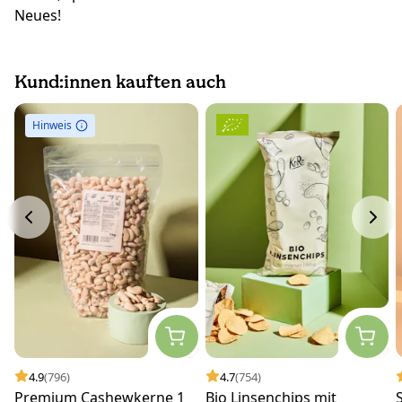
Neues!
Kund:innen kauften auch
Hinweis
4.9
(796)
4.7
(754)
Premium Cashewkerne 1
Bio Linsenchips mit