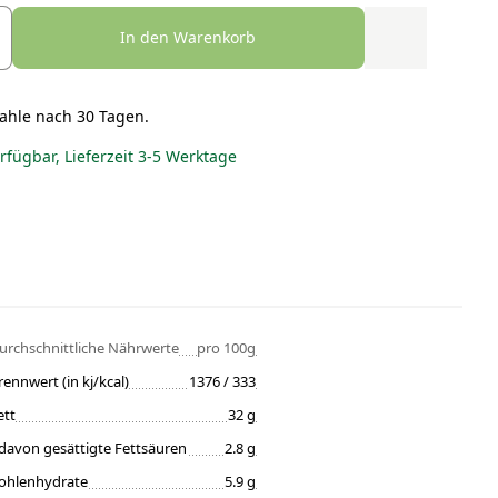
In den Warenkorb
ahle nach 30 Tagen.
erfügbar, Lieferzeit 3-5 Werktage
urchschnittliche Nährwerte
pro 100g
rennwert (in kj/kcal)
1376 / 333
ett
32 g
davon gesättigte Fettsäuren
2.8 g
ohlenhydrate
5.9 g