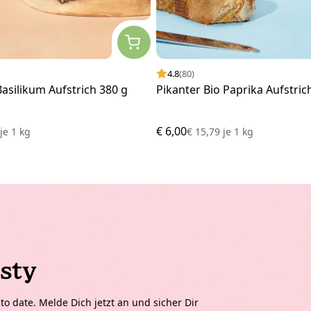
4.8
(80)
asilikum Aufstrich 380 g
Pikanter Bio Paprika Aufstric
€ 6,00
9
je
1 kg
€ 15,79
je
1 kg
sty
o date. Melde Dich jetzt an und sicher Dir