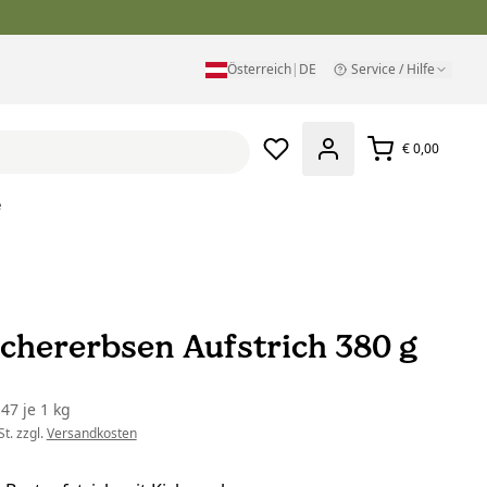
Österreich
|
DE
Service / Hilfe
€ 0,00
e
ichererbsen Aufstrich 380 g
,47
je
1 kg
t. zzgl.
Versandkosten