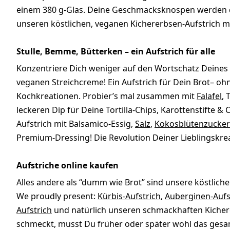
einem 380 g-Glas. Deine Geschmacksknospen werden d
unseren köstlichen, veganen Kichererbsen-Aufstrich mi
Stulle, Bemme, Bütterken – ein Aufstrich für alle
Konzentriere Dich weniger auf den Wortschatz Deines Br
veganen Streichcreme! Ein Aufstrich für Dein Brot– o
Kochkreationen. Probier’s mal zusammen mit
Falafel
, 
leckeren Dip für Deine Tortilla-Chips, Karottenstifte &
Aufstrich mit Balsamico-Essig,
Salz
,
Kokosblütenzucker
Premium-Dressing! Die Revolution Deiner Lieblingskr
Aufstriche online kaufen
Alles andere als “dumm wie Brot” sind unsere köstlic
We proudly present:
Kürbis-Aufstrich
,
Auberginen-Aufs
Aufstrich
und natürlich unseren schmackhaften Kichere
schmeckt, musst Du früher oder später wohl das gesa