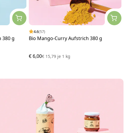
4.6
(57)
5.
h 380 g
Bio Mango-Curry Aufstrich 380 g
Bio 
g
€ 6,00
€ 5,
€ 15,79
je
1 kg