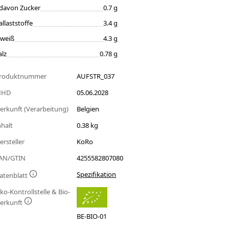
davon Zucker
0.7 g
allaststoffe
3.4 g
iweiß
4.3 g
alz
0.78 g
roduktnummer
AUFSTR_037
MHD
05.06.2028
erkunft (Verarbeitung)
Belgien
nhalt
0.38 kg
ersteller
KoRo
AN/GTIN
4255582807080
Spezifikation
atenblatt
ko-Kontrollstelle & Bio-
erkunft
BE-BIO-01