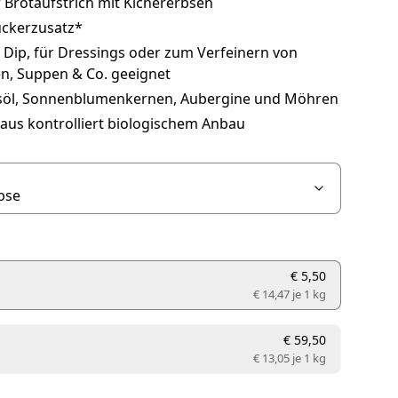
 Brotaufstrich mit Kichererbsen
ckerzusatz*
 Dip, für Dressings oder zum Verfeinern von
en, Suppen & Co. geeignet
söl, Sonnenblumenkernen, Aubergine und Möhren
aus kontrolliert biologischem Anbau
€ 5,50
€ 14,47 je
1 kg
€ 59,50
€ 13,05 je
1 kg