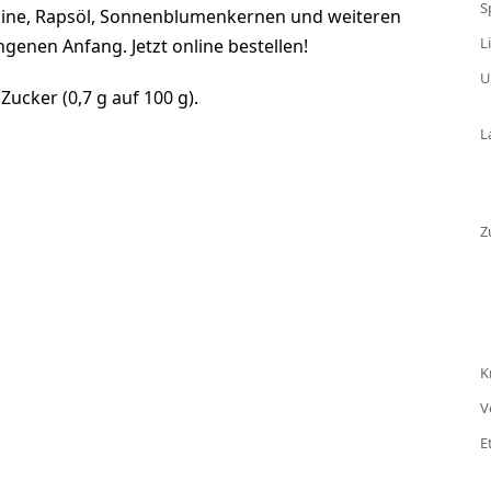
S
gine, Rapsöl, Sonnenblumenkernen und weiteren
L
genen Anfang. Jetzt online bestellen!
U
ucker (0,7 g auf 100 g).
L
Z
K
V
E