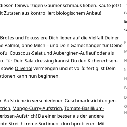
iesen feinwürzigen Gaumenschmaus lieben. Kaufe jetzt
t Zutaten aus kontrolliert biologischem Anbau!
B
E
S
otes und fokussiere Dich lieber auf die Vielfalt Deiner
P
hne Palmöl, ohne Milch – und Dein Gamechanger für Deine
Tofu,
Couscous
-Salat und Auberginen-Auflauf oder als
 Co. Für Dein Salatdressing kannst Du den Kichererbsen-
H
sowie
Olivenöl
vermengen und et voilà: fertig ist Dein
I
eationen kann nun beginnen!
H
E
D
hen Aufstriche in verschiedenen Geschmacksrichtungen.
Ö
trich
,
Mango-Curry-Aufstrich
,
Tomate-Basilikum-
H
rbsen-Aufstrich! Da einer besser als der andere
mte Streichcreme-Sortiment durchprobieren. Mit