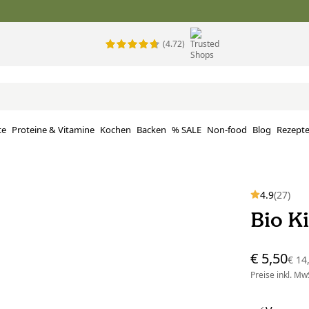
(4.72)
te
Proteine ​​& Vitamine
Kochen
Backen
% SALE
Non-food
Blog
Rezept
4.9
(27)
Bio K
€ 5,50
€ 14
Preise inkl. MwS