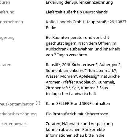
puren
Erklärung der Spurenkennzeichnung
ieferung
Lieferzeit außerhalb Deutschlands
nternehmen
KoRo Handels GmbH Hauptstraße 26, 10827
Berlin
agerung
Bei Raumtemperatur und vor Licht
geschützt lagern. Nach dem Öffnen im
Kühlschrank aufbewahren und innerhalb
von 7 Tagen verzehren
utaten
Rapsöl*, 20 % Kichererbsen*, Aubergine*,
Sonnenblumenkerne*, Tomatenmark*,
Wasser, Möhren*, Apfelessig*, natürliche
Aromen (Pfeffer, Knoblauch, Kümmel),
Zitronensaft*, Salz, Kümmel* *aus
biologischer Landwirtschaft
Kann SELLERIE und SENF enthalten
reuzkontamination
erkehrsbezeichnung
Bio Brotaufstrich mit Kichererbsen
tikettenhinweis
Zutaten, Nährwerte und Verpackung
können abweichen. Für korrekte
Informationen schau bitte in die