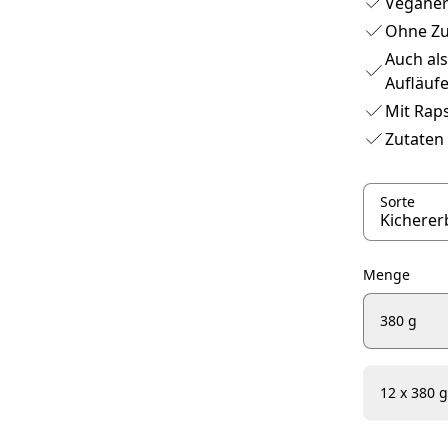
Veganer
Ohne Zu
Auch als
Aufläuf
Mit Rap
Zutaten 
Sorte
Menge
380 g
12 x 380 g