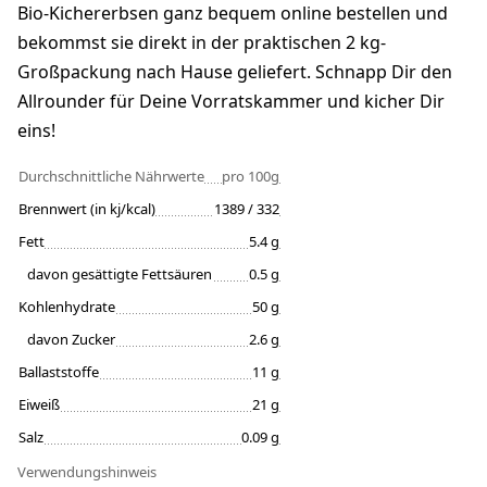
Bio-Kichererbsen ganz bequem online bestellen und
bekommst sie direkt in der praktischen 2 kg-
Großpackung nach Hause geliefert. Schnapp Dir den
Allrounder für Deine Vorratskammer und kicher Dir
eins!
Durchschnittliche Nährwerte
pro 100g
Brennwert (in kj/kcal)
1389 / 332
Fett
5.4 g
davon gesättigte Fettsäuren
0.5 g
Kohlenhydrate
50 g
davon Zucker
2.6 g
Ballaststoffe
11 g
Eiweiß
21 g
Salz
0.09 g
Verwendungshinweis