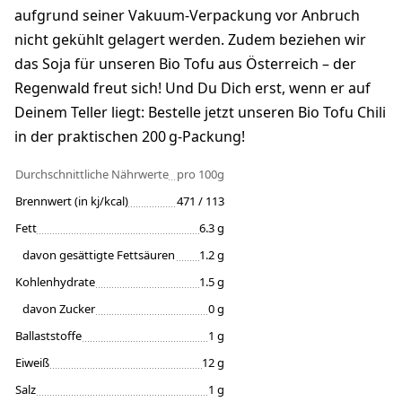
aufgrund seiner Vakuum-Verpackung vor Anbruch
nicht gekühlt gelagert werden. Zudem beziehen wir
das Soja für unseren Bio Tofu aus Österreich – der
Regenwald freut sich! Und Du Dich erst, wenn er auf
Deinem Teller liegt: Bestelle jetzt unseren Bio Tofu Chili
in der praktischen 200 g-Packung!
Durchschnittliche Nährwerte
pro 100g
Brennwert (in kj/kcal)
471 / 113
Fett
6.3 g
davon gesättigte Fettsäuren
1.2 g
Kohlenhydrate
1.5 g
davon Zucker
0 g
Ballaststoffe
1 g
Eiweiß
12 g
Salz
1 g