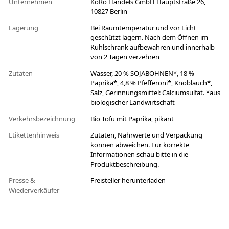
Unternehmen
KoRo Handels GmbH Hauptstraße 26,
10827 Berlin
Lagerung
Bei Raumtemperatur und vor Licht
geschützt lagern. Nach dem Öffnen im
Kühlschrank aufbewahren und innerhalb
von 2 Tagen verzehren
Zutaten
Wasser, 20 % SOJABOHNEN*, 18 %
Paprika*, 4,8 % Pfefferoni*, Knoblauch*,
Salz, Gerinnungsmittel: Calciumsulfat. *aus
biologischer Landwirtschaft
Verkehrsbezeichnung
Bio Tofu mit Paprika, pikant
Etikettenhinweis
Zutaten, Nährwerte und Verpackung
können abweichen. Für korrekte
Informationen schau bitte in die
Produktbeschreibung.
Presse &
Freisteller herunterladen
Wiederverkäufer