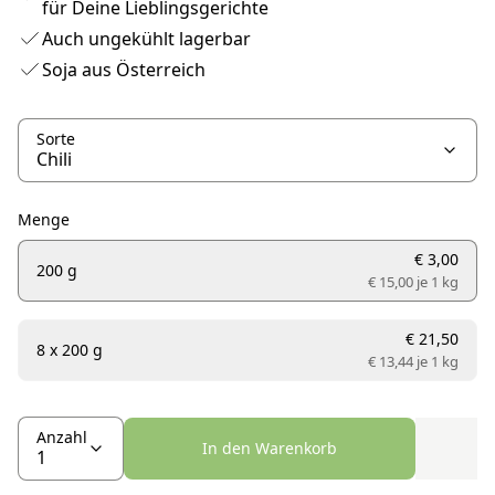
für Deine Lieblingsgerichte
Auch ungekühlt lagerbar
Soja aus Österreich
Sorte
Menge
€ 3,00
200 g
€ 15,00 je
1 kg
€ 21,50
8 x 200 g
€ 13,44 je
1 kg
Anzahl
In den Warenkorb