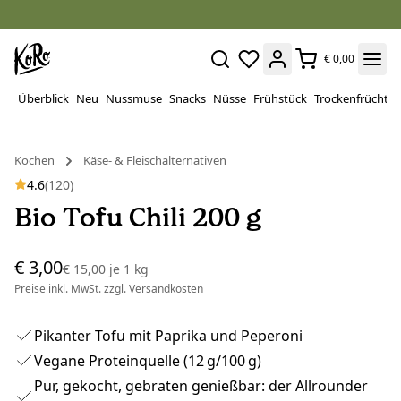
€ 0,00
Überblick
Neu
Nussmuse
Snacks
Nüsse
Frühstück
Trockenfrüchte
Kochen
Käse- & Fleischalternativen
4.6
(120)
Bio Tofu Chili 200 g
€ 3,00
€ 15,00
je
1 kg
Preise inkl. MwSt. zzgl.
Versandkosten
Pikanter Tofu mit Paprika und Peperoni
Vegane Proteinquelle (12 g/100 g)
Pur, gekocht, gebraten genießbar: der Allrounder