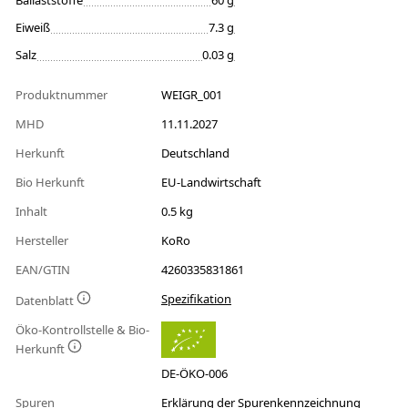
Ballaststoffe
60 g
Eiweiß
7.3 g
Salz
0.03 g
Produktnummer
WEIGR_001
MHD
11.11.2027
Herkunft
Deutschland
Bio Herkunft
EU-Landwirtschaft
Inhalt
0.5 kg
Hersteller
KoRo
EAN/GTIN
4260335831861
Spezifikation
Datenblatt
Öko-Kontrollstelle & Bio-
Herkunft
DE-ÖKO-006
Spuren
Erklärung der Spurenkennzeichnung