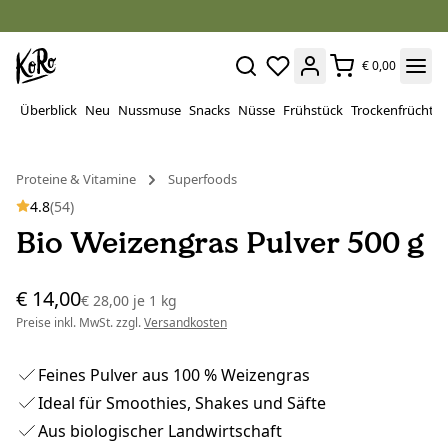
€ 0,00
Überblick
Neu
Nussmuse
Snacks
Nüsse
Frühstück
Trockenfrüchte
Proteine ​​& Vitamine
Superfoods
4.8
(54)
Bio Weizengras Pulver 500 g
€ 14,00
€ 28,00
je
1 kg
Preise inkl. MwSt. zzgl.
Versandkosten
Feines Pulver aus 100 % Weizengras
Ideal für Smoothies, Shakes und Säfte
Aus biologischer Landwirtschaft