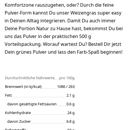
Komfortzone rauszugehen, oder? Durch die feine
Pulver-Form kannst Du unser Weizengras super easy
in Deinen Alltag integrieren. Damit Du auch immer
Deine Portion Natur zu Hause hast, bekommst Du bei
uns das Pulver in der praktischen 500 g
Vorteilspackung. Worauf wartest Du? Bestell Dir jetzt
Dein grünes Pulver und lass den Farb-Spaß beginnen!
Durchschnittliche Nährwerte
pro 100g
Brennwert (in kj/kcal)
1086 / 263
Fett
2.1 g
davon gesättigte Fettsäuren
0.6 g
Kohlenhydrate
24 g
davon Zucker
6.8 g