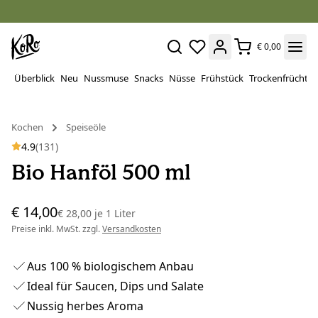
€ 0,00
Überblick
Neu
Nussmuse
Snacks
Nüsse
Frühstück
Trockenfrüchte
Kochen
Speiseöle
4.9
(131)
Bio Hanföl 500 ml
€ 14,00
€ 28,00
je
1 Liter
Preise inkl. MwSt. zzgl.
Versandkosten
Aus 100 % biologischem Anbau
Ideal für Saucen, Dips und Salate
Nussig herbes Aroma