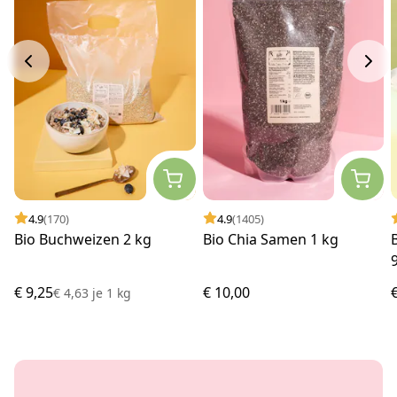
4.9
(170)
4.9
(1405)
Bio Buchweizen 2 kg
Bio Chia Samen 1 kg
€ 9,25
€ 10,00
€ 4,63
je
1 kg