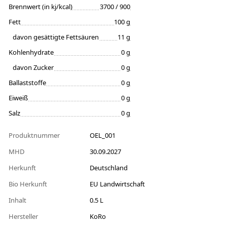
Brennwert (in kj/kcal)
3700 / 900
Fett
100 g
davon gesättigte Fettsäuren
11 g
Kohlenhydrate
0 g
davon Zucker
0 g
Ballaststoffe
0 g
Eiweiß
0 g
Salz
0 g
Produktnummer
OEL_001
MHD
30.09.2027
Herkunft
Deutschland
Bio Herkunft
EU Landwirtschaft
Inhalt
0.5 L
Hersteller
KoRo