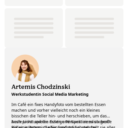
Artemis Chodzinski
Werkstudentin Social Media Marketing
Im Café ein fixes Handyfoto vom bestellten Essen
machen und vorher vielleicht noch ein kleines
bisschen die Teller hin- und herschieben, um das
beste Licht und die richtige Perspektive zu suchen?
Auch privat spielen Essen und Kunst ziemlich große
Für eine Person, die für Foodstyling und das
Rollen in Artemis’ Leben und am liebsten teilt sie alles,