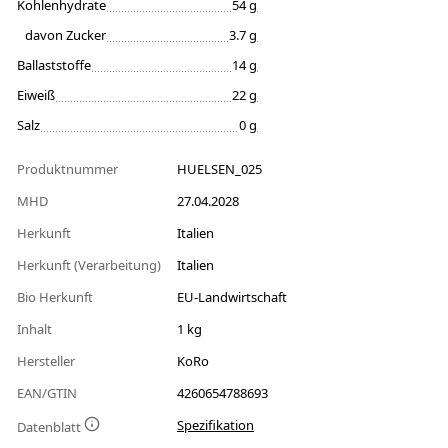
Kohlenhydrate
54 g
davon Zucker
3.7 g
Ballaststoffe
14 g
Eiweiß
22 g
Salz
0 g
Produktnummer
HUELSEN_025
MHD
27.04.2028
Herkunft
Italien
Herkunft (Verarbeitung)
Italien
Bio Herkunft
EU-Landwirtschaft
Inhalt
1 kg
Hersteller
KoRo
EAN/GTIN
4260654788693
Spezifikation
Datenblatt