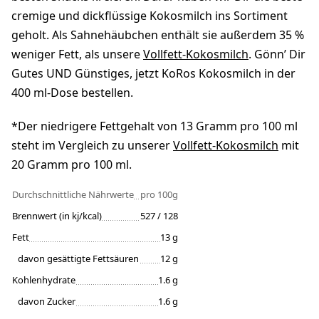
cremige und dickflüssige Kokosmilch ins Sortiment
geholt. Als Sahnehäubchen enthält sie außerdem 35 %
weniger Fett, als unsere
Vollfett-Kokosmilch
. Gönn’ Dir
Gutes UND Günstiges, jetzt KoRos Kokosmilch in der
400 ml-Dose bestellen.
*Der niedrigere Fettgehalt von 13 Gramm pro 100 ml
steht im Vergleich zu unserer
Vollfett-Kokosmilch
mit
20 Gramm pro 100 ml.
Durchschnittliche Nährwerte
pro 100g
Brennwert (in kj/kcal)
527 / 128
Fett
13 g
davon gesättigte Fettsäuren
12 g
Kohlenhydrate
1.6 g
davon Zucker
1.6 g