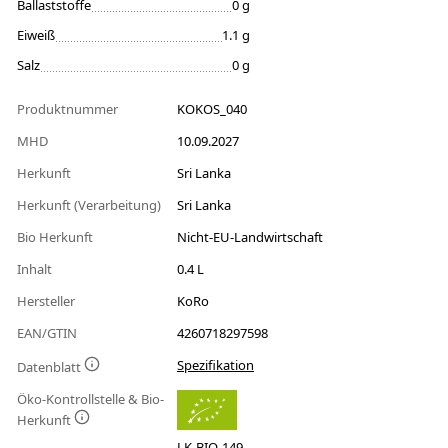
Ballaststoffe
0 g
Eiweiß
1.1 g
Salz
0 g
Produktnummer
KOKOS_040
MHD
10.09.2027
Herkunft
Sri Lanka
Herkunft (Verarbeitung)
Sri Lanka
Bio Herkunft
Nicht-EU-Landwirtschaft
Inhalt
0.4 L
Hersteller
KoRo
EAN/GTIN
4260718297598
Spezifikation
Datenblatt
Öko-Kontrollstelle & Bio-
Herkunft
LK-BIO-149