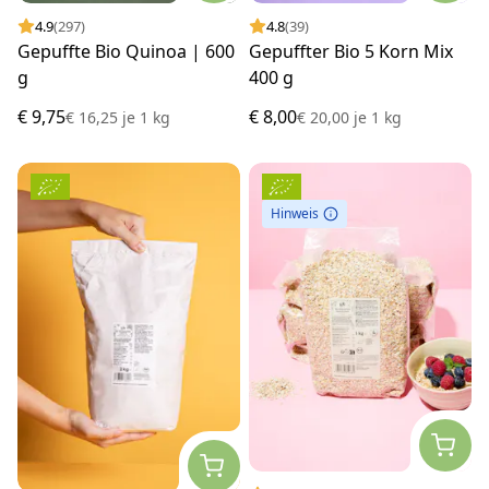
4.9
(297)
4.8
(39)
Gepuffte Bio Quinoa | 600
Gepuffter Bio 5 Korn Mix
g
400 g
€ 9,75
€ 8,00
€ 16,25
je
1 kg
€ 20,00
je
1 kg
Hinweis