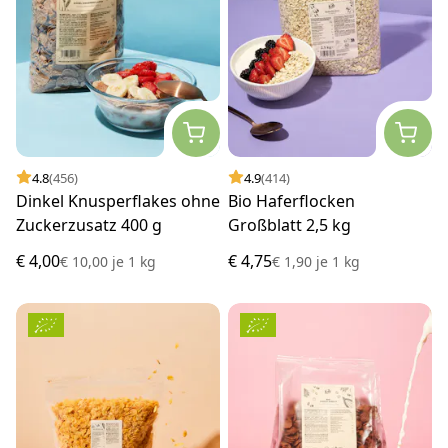
4.8
(456)
4.9
(414)
Dinkel Knusperflakes ohne
Bio Haferflocken
Zuckerzusatz 400 g
Großblatt 2,5 kg
€ 4,00
€ 4,75
€ 10,00
je
1 kg
€ 1,90
je
1 kg