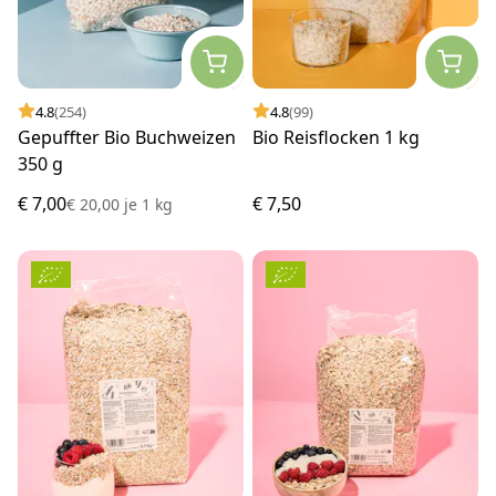
4.8
(254)
4.8
(99)
Gepuffter Bio Buchweizen
Bio Reisflocken 1 kg
350 g
€ 7,00
€ 7,50
€ 20,00
je
1 kg