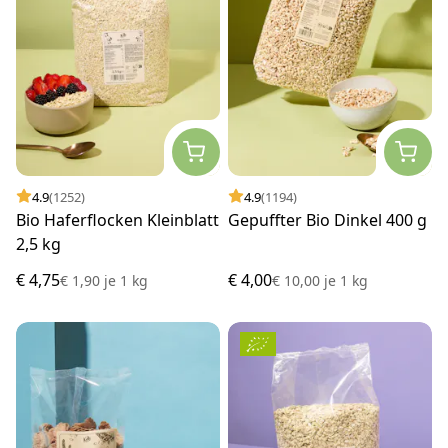
4.9
(1252)
4.9
(1194)
Bio Haferflocken Kleinblatt
Gepuffter Bio Dinkel 400 g
2,5 kg
€ 4,75
€ 4,00
€ 1,90
je
1 kg
€ 10,00
je
1 kg