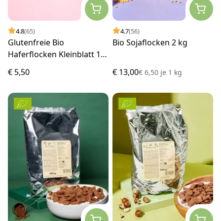
4.8
(65)
4.7
(56)
Glutenfreie Bio
Bio Sojaflocken 2 kg
Haferflocken Kleinblatt 1
kg
€ 5,50
€ 13,00
€ 6,50
je
1 kg