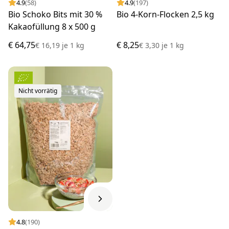
4.9
(58)
4.9
(197)
Bio Schoko Bits mit 30 %
Bio 4-Korn-Flocken 2,5 kg
Kakaofüllung 8 x 500 g
€ 64,75
€ 8,25
€ 16,19
je
1 kg
€ 3,30
je
1 kg
Nicht vorrätig
4.8
(190)