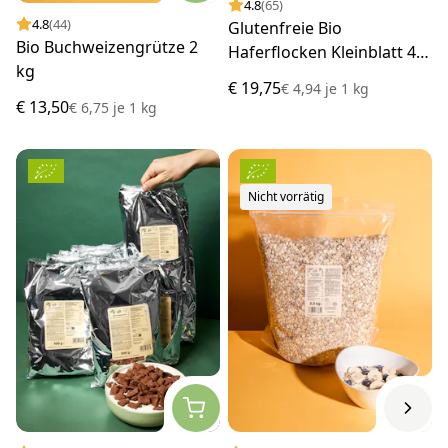
4.8
(65)
4.8
(44)
Glutenfreie Bio
Bio Buchweizengrütze 2
Haferflocken Kleinblatt 4 x
kg
1 kg
€ 19,75
€ 4,94
je
1 kg
€ 13,50
€ 6,75
je
1 kg
Nicht vorrätig