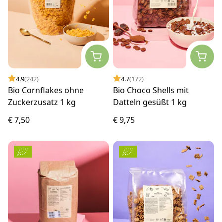
4.9
(242)
4.7
(172)
Bio Cornflakes ohne
Bio Choco Shells mit
Zuckerzusatz 1 kg
Datteln gesüßt 1 kg
€ 7,50
€ 9,75