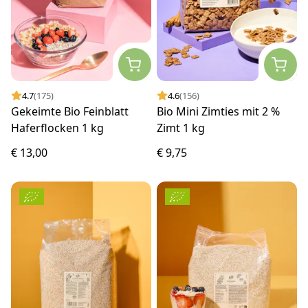
4.7
(175)
4.6
(156)
Gekeimte Bio Feinblatt
Bio Mini Zimties mit 2 %
Haferflocken 1 kg
Zimt 1 kg
€ 13,00
€ 9,75