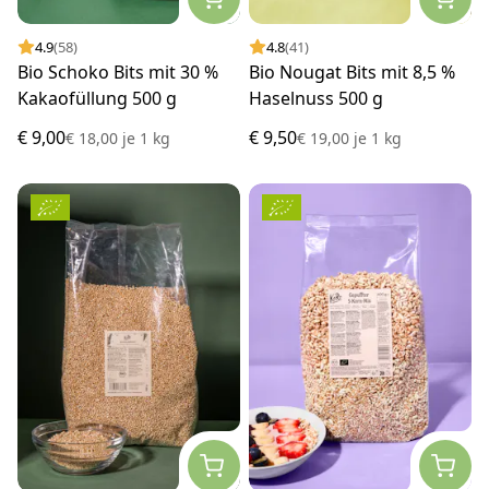
4.9
(58)
4.8
(41)
Bio Schoko Bits mit 30 %
Bio Nougat Bits mit 8,5 %
Kakaofüllung 500 g
Haselnuss 500 g
€ 9,00
€ 9,50
€ 18,00
je
1 kg
€ 19,00
je
1 kg