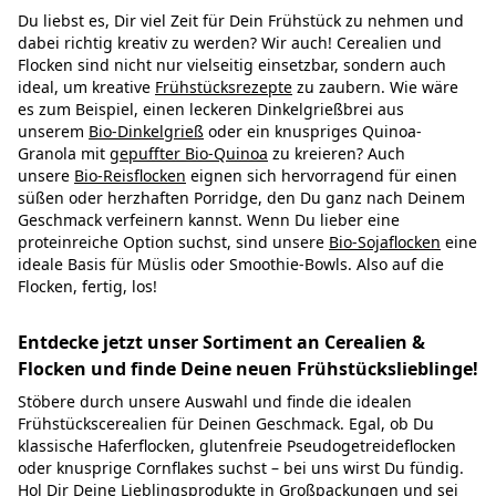
Du liebst es, Dir viel Zeit für Dein Frühstück zu nehmen und
dabei richtig kreativ zu werden? Wir auch! Cerealien und
Flocken sind nicht nur vielseitig einsetzbar, sondern auch
ideal, um kreative
Frühstücksrezepte
zu zaubern. Wie wäre
es zum Beispiel, einen leckeren Dinkelgrießbrei aus
unserem
Bio-Dinkelgrieß
oder ein knuspriges Quinoa-
Granola mit
gepuffter Bio-Quinoa
zu kreieren? Auch
unsere
Bio-Reisflocken
eignen sich hervorragend für einen
süßen oder herzhaften Porridge, den Du ganz nach Deinem
Geschmack verfeinern kannst. Wenn Du lieber eine
proteinreiche Option suchst, sind unsere
Bio-Sojaflocken
eine
ideale Basis für Müslis oder Smoothie-Bowls. Also auf die
Flocken, fertig, los!
Entdecke jetzt unser Sortiment an Cerealien &
Flocken und finde Deine neuen Frühstückslieblinge!
Stöbere durch unsere Auswahl und finde die idealen
Frühstückscerealien für Deinen Geschmack. Egal, ob Du
klassische Haferflocken, glutenfreie Pseudogetreideflocken
oder knusprige Cornflakes suchst – bei uns wirst Du fündig.
Hol Dir Deine Lieblingsprodukte in Großpackungen und sei