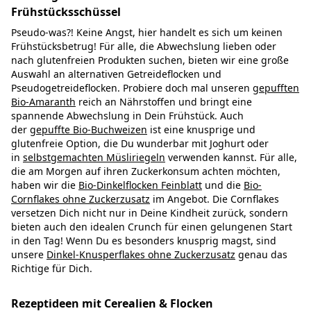
Frühstücksschüssel
Pseudo-was?! Keine Angst, hier handelt es sich um keinen
Frühstücksbetrug! Für alle, die Abwechslung lieben oder
nach glutenfreien Produkten suchen, bieten wir eine große
Auswahl an alternativen Getreideflocken und
Pseudogetreideflocken. Probiere doch mal unseren
gepufften
Bio-Amaranth
reich an Nährstoffen und bringt eine
spannende Abwechslung in Dein Frühstück. Auch
der
gepuffte Bio-Buchweizen
ist eine knusprige und
glutenfreie Option, die Du wunderbar mit Joghurt oder
in
selbstgemachten Müsliriegeln
verwenden kannst. Für alle,
die am Morgen auf ihren Zuckerkonsum achten möchten,
haben wir die
Bio-Dinkelflocken Feinblatt
und die
Bio-
Cornflakes ohne Zuckerzusatz
im Angebot. Die Cornflakes
versetzen Dich nicht nur in Deine Kindheit zurück, sondern
bieten auch den idealen Crunch für einen gelungenen Start
in den Tag! Wenn Du es besonders knusprig magst, sind
unsere
Dinkel-Knusperflakes ohne Zuckerzusatz
genau das
Richtige für Dich.
Rezeptideen mit Cerealien & Flocken