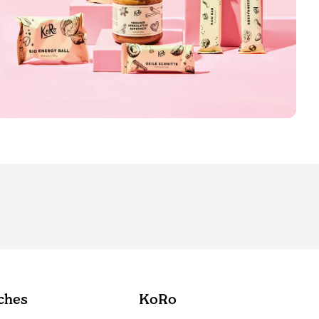
ches
KoRo