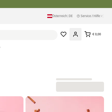
Österreich
|
DE
Service / Hilfe
€ 0,00
e