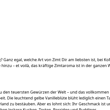
e
? Ganz egal, welche Art von Zimt Dir am liebsten ist, bei
 hinzu – et voilà, das kräftige Zimtaroma ist in der ganze
 den teuersten Gewürzen der Welt – und das vollkommen zu
. Die leuchtend gelbe Vanilleblüte blüht lediglich einen 
 Hand zu bestäuben. Aber es lohnt sich: Ihr Geschmack ist
hen leckere Kuchen, Torten, Porridge und Puddings.