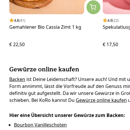
4.8
(41)
4.9
(22)
Gemahlener Bio Cassia Zimt 1 kg
Spekulatius
€ 22,50
€ 17,50
Gewürze online kaufen
Backen
ist Deine Leidenschaft? Unsere auch! Und mit
Form annimmt, lässt die Vorfreude auf den Genuss min
definitiv gut aufgestellt. Da wir unsere Gewürze in G
schieben. Bei KoRo kannst Du
Gewürze online kaufen
u
Hier eine Übersicht unserer Gewürze zum Backen:
Bourbon Vanilleschoten