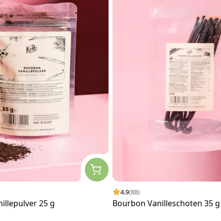
4.9
(88)
illepulver 25 g
Bourbon Vanilleschoten 35 g