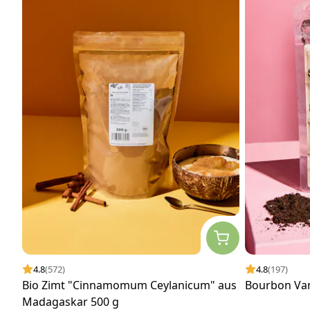
4.8
(572)
4.8
(197)
Bio Zimt "Cinnamomum Ceylanicum" aus
Bourbon Van
Madagaskar 500 g