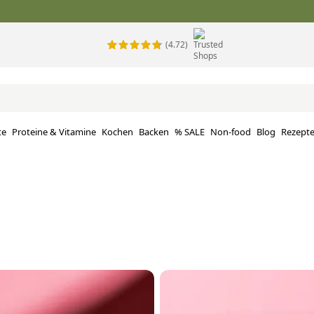
(4.72)
te
Proteine ​​& Vitamine
Kochen
Backen
% SALE
Non-food
Blog
Rezept