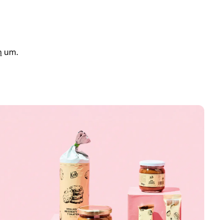
n
um.