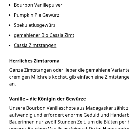
Bourbon Vanillepulver
Pumpkin Pie Gewürz
Spekulatiusgewürz
gemahlener Bio Cassia Zimt
Cassia Zimtstangen
Herrliches Zimtaroma
Ganze Zimtstangen
oder lieber die
gemahlene Variant
cremigen
Milchreis
kochst, gib einfach eine Zimtstange
an.
Vanille – die Königin der Gewürze
Unsere
Bourbon Vanilleschote
aus Madagaskar zählt zu
aufwendig und erfordert enorme Geduld und Handarbeit
Bäuerinnen nur zwölf Stunden Zeit, um die Blüten per
unserer Bourbon Vanille verfeinerst Du im Handumdre