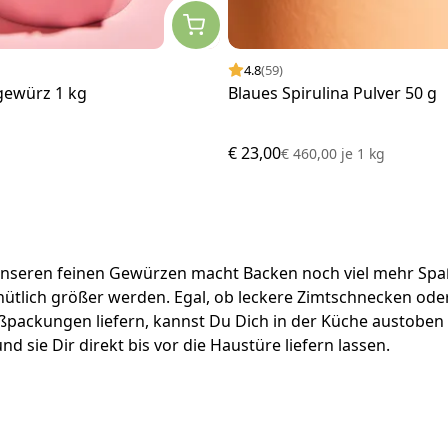
4.8
(59)
gewürz 1 kg
Blaues Spirulina Pulver 50 g
€ 23,00
€ 460,00
je
1 kg
 unseren feinen Gewürzen macht Backen noch viel mehr Sp
ütlich größer werden. Egal, ob leckere Zimtschnecken ode
roßpackungen liefern, kannst Du Dich in der Küche austobe
nd sie Dir direkt bis vor die Haustüre liefern lassen.