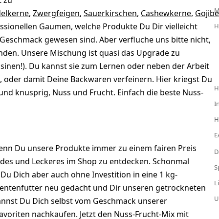
t zu
elkerne
,
Zwergfeigen
,
Sauerkirschen
,
Cashewkerne
,
Gojib
essionellen Gaumen, welche Produkte Du Dir vielleicht
H
 Geschmack gewesen sind. Aber verfluche uns bitte nicht,
nden. Unsere Mischung ist quasi das Upgrade zu
inen!). Du kannst sie zum Lernen oder neben der Arbeit
 oder damit Deine Backwaren verfeinern. Hier kriegst Du
H
und knusprig, Nuss und Frucht. Einfach die beste Nuss-
I
H
E
wenn Du unsere Produkte immer zu einem fairen Preis
D
endes und Leckeres im Shop zu entdecken. Schonmal
S
u Dich aber auch ohne Investition in eine 1 kg-
L
entenfutter neu gedacht und Dir unseren getrockneten
U
annst Du Dich selbst vom Geschmack unserer
oriten nachkaufen. Jetzt den Nuss-Frucht-Mix mit