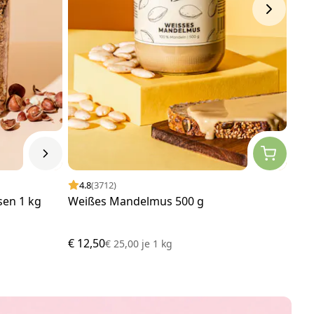
4.8
(3712)
4.
sen 1 kg
Weißes Mandelmus 500 g
Has
€ 12,50
€ 14
€ 25,00
je
1 kg