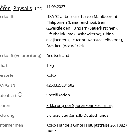
MHD
11.09.2027
eeren
,
Physalis
und
erkunft
USA (Cranberries), Türkei (Maulbeeren),
Philippinen (Bananenchips), Iran
(Zwergfeigen), Ungarn (Sauerkirschen),
Elfenbeinküste (Cashewkerne), China
(Gojibeeren), Ecuador (Kapstachelbeeren),
Brasilien (Acaiwürfel)
erkunft (Verarbeitung)
Deutschland
nhalt
1 kg
ersteller
KoRo
AN/GTIN
4260335831502
Spezifikation
atenblatt
puren
Erklärung der Spurenkennzeichnung
ieferung
Lieferzeit außerhalb Deutschlands
nternehmen
KoRo Handels GmbH Hauptstraße 26, 10827
Berlin