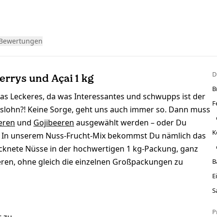
Bewertungen
D
errys und Açai 1 kg
B
was Leckeres, da was Interessantes und schwupps ist der
F
slohn?! Keine Sorge, geht uns auch immer so. Dann muss
eren
und
Gojibeeren
ausgewählt werden – oder Du
K
n! In unserem Nuss-Frucht-Mix bekommst Du nämlich das
ocknete Nüsse in der hochwertigen 1 kg-Packung, ganz
eren, ohne gleich die einzelnen Großpackungen zu
B
E
S
P