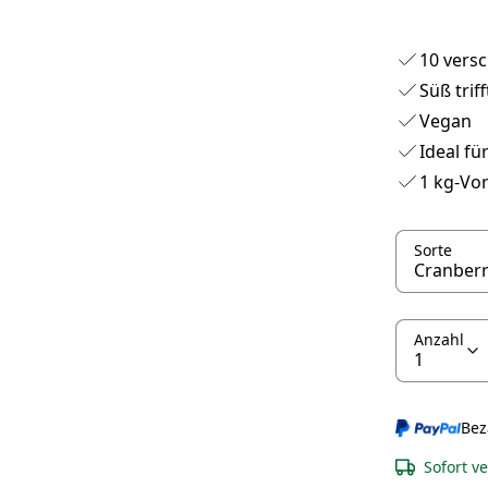
10 vers
Süß trif
Vegan
Ideal f
1 kg-Vo
Sorte
Anzahl
Bez
Sofort v