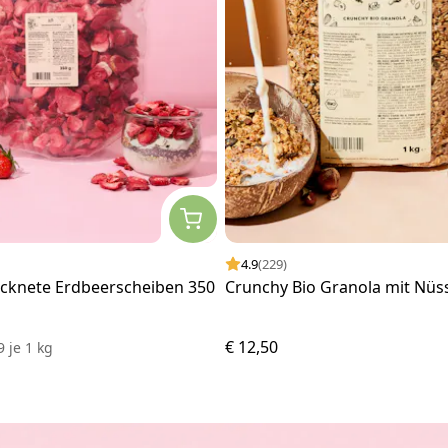
4.9
(229)
ocknete Erdbeerscheiben 350
Crunchy Bio Granola mit Nüs
€ 12,50
29
je
1 kg