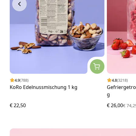
4.9
(788)
4.8
(3218)
KoRo Edelnussmischung 1 kg
Gefriergetr
g
€ 22,50
€ 26,00
€ 74,