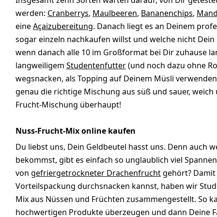
Insgesamt zehn Sorten warten darauf, von Dir geteste
werden:
Cranberrys
,
Maulbeeren
,
Bananenchips
,
Mand
eine
Açaizubereitung
. Danach liegt es an Deinem prof
sogar einzeln nachkaufen willst und welche nicht Dein
wenn danach alle 10 im Großformat bei Dir zuhause la
langweiligem
Studentenfutter
(und noch dazu ohne Ros
wegsnacken, als Topping auf Deinem Müsli verwenden,
genau die richtige Mischung aus süß und sauer, weich 
Frucht-Mischung überhaupt!
Nuss-Frucht-Mix online kaufen
Du liebst uns, Dein Geldbeutel hasst uns. Denn auch 
bekommst, gibt es einfach so unglaublich viel Spann
von
gefriergetrockneter Drachenfrucht
gehört? Damit D
Vorteilspackung durchsnacken kannst, haben wir Stud
Mix aus Nüssen und Früchten zusammengestellt. So k
hochwertigen Produkte überzeugen und dann Deine Fav