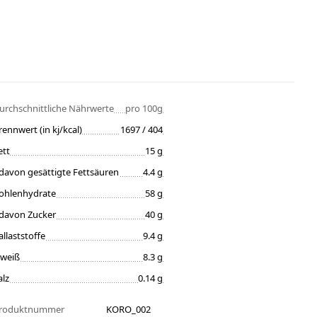
urchschnittliche Nährwerte
pro 100g
rennwert (in kj/kcal)
1697 / 404
ett
15 g
davon gesättigte Fettsäuren
4.4 g
ohlenhydrate
58 g
davon Zucker
40 g
allaststoffe
9.4 g
iweiß
8.3 g
alz
0.14 g
roduktnummer
KORO_002