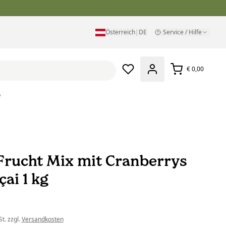
Österreich
|
DE
Service / Hilfe
€ 0,00
e
Frucht Mix mit Cranberrys
ai 1 kg
t. zzgl.
Versandkosten