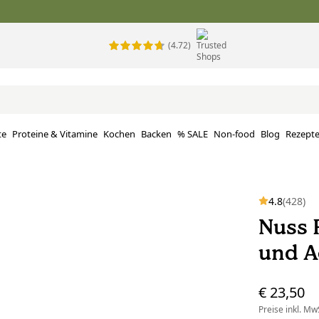
(4.72)
te
Proteine ​​& Vitamine
Kochen
Backen
% SALE
Non-food
Blog
Rezept
4.8
(428)
Nuss 
und Aç
€ 23,50
Preise inkl. MwS