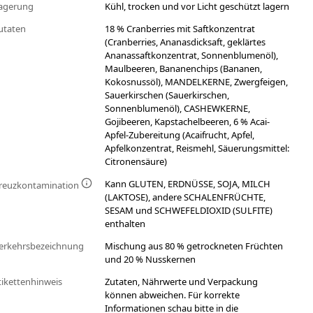
agerung
Kühl, trocken und vor Licht geschützt lagern
utaten
18 % Cranberries mit Saftkonzentrat
(Cranberries, Ananasdicksaft, geklärtes
Ananassaftkonzentrat, Sonnenblumenöl),
Maulbeeren, Bananenchips (Bananen,
Kokosnussöl), MANDELKERNE, Zwergfeigen,
Sauerkirschen (Sauerkirschen,
Sonnenblumenöl), CASHEWKERNE,
Gojibeeren, Kapstachelbeeren, 6 % Acai-
Apfel-Zubereitung (Acaifrucht, Apfel,
Apfelkonzentrat, Reismehl, Säuerungsmittel:
Citronensäure)
Kann GLUTEN, ERDNÜSSE, SOJA, MILCH
reuzkontamination
(LAKTOSE), andere SCHALENFRÜCHTE,
SESAM und SCHWEFELDIOXID (SULFITE)
enthalten
erkehrsbezeichnung
Mischung aus 80 % getrockneten Früchten
und 20 % Nusskernen
tikettenhinweis
Zutaten, Nährwerte und Verpackung
können abweichen. Für korrekte
Informationen schau bitte in die