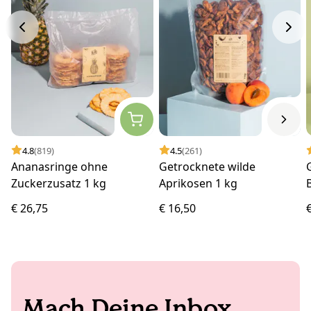
4.8
(819)
4.5
(261)
Ananasringe ohne
Getrocknete wilde
Zuckerzusatz 1 kg
Aprikosen 1 kg
€ 26,75
€ 16,50
Mach Deine Inbox