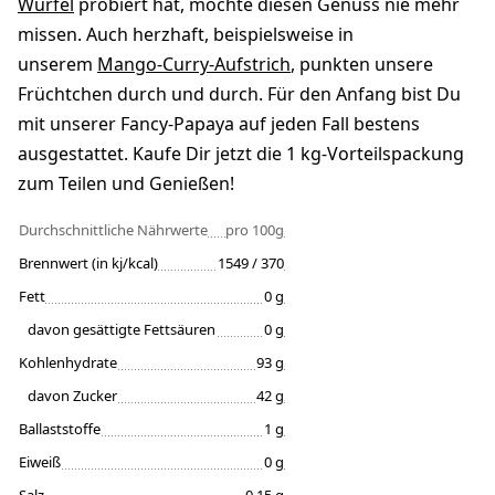
Würfel
probiert hat, möchte diesen Genuss nie mehr
missen. Auch herzhaft, beispielsweise in
unserem
Mango-Curry-Aufstrich
, punkten unsere
Früchtchen durch und durch. Für den Anfang bist Du
mit unserer Fancy-Papaya auf jeden Fall bestens
ausgestattet. Kaufe Dir jetzt die 1 kg-Vorteilspackung
zum Teilen und Genießen!
Durchschnittliche Nährwerte
pro 100g
Brennwert (in kj/kcal)
1549 / 370
Fett
0 g
davon gesättigte Fettsäuren
0 g
Kohlenhydrate
93 g
davon Zucker
42 g
Ballaststoffe
1 g
Eiweiß
0 g