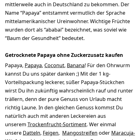
mittlerweile auch in Deutschland zu bekommen. Der
Name “Papaya” entstammt vermutlich der Sprache
mittelamerikanischer Ureinwohner. Wichtige Früchte
wurden dort als “ababai” bezeichnet, was soviel wie
“Baum der Gesundheit” bedeutet.
Getrocknete Papaya ohne Zuckerzusatz kaufen
Papaya,
Papaya
,
Coconut
,
Banana
! Für den Ohrwurm
kannst Du uns später danken ;) Mit der 1 kg-
Vorteilspackung leckerer, süßer Papaya-Stückchen
wirst Du ihn zukünftig wahrscheinlich rauf und runter
trällern, denn der pure Genuss von Urlaub macht
richtig Laune. In den gleichen Genuss kommst Du
natürlich auch mit anderen Leckereien aus
unserem
Trockenfrucht-Sortiment
. Wer einmal
unsere
Datteln
,
Feigen
,
Mangostreifen
oder
Maracuja-