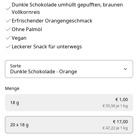
Dunkle Schokolade umhüllt gepufften, braunen
Vollkornreis
Erfrischender Orangengeschmack
Ohne Palmöl
Vegan
Leckerer Snack für unterwegs
Sorte
Menge
€ 1,00
18 g
€ 55,56 je
1 kg
€ 17,00
20 x 18 g
€ 47,22 je
1 kg