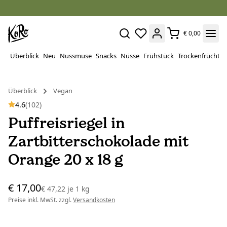
€ 0,00
Überblick
Neu
Nussmuse
Snacks
Nüsse
Frühstück
Trockenfrüchte
Überblick
Vegan
4.6
(102)
Puffreisriegel in
Zartbitterschokolade mit
Orange 20 x 18 g
€ 17,00
€ 47,22
je
1 kg
Preise inkl. MwSt. zzgl.
Versandkosten