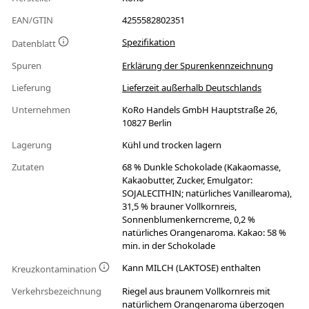
EAN/GTIN
4255582802351
Spezifikation
Datenblatt
Spuren
Erklärung der Spurenkennzeichnung
Lieferung
Lieferzeit außerhalb Deutschlands
Unternehmen
KoRo Handels GmbH Hauptstraße 26,
10827 Berlin
Lagerung
Kühl und trocken lagern
Zutaten
68 % Dunkle Schokolade (Kakaomasse,
Kakaobutter, Zucker, Emulgator:
SOJALECITHIN; natürliches Vanillearoma),
31,5 % brauner Vollkornreis,
Sonnenblumenkerncreme, 0,2 %
natürliches Orangenaroma. Kakao: 58 %
min. in der Schokolade
Kann MILCH (LAKTOSE) enthalten
Kreuzkontamination
Verkehrsbezeichnung
Riegel aus braunem Vollkornreis mit
natürlichem Orangenaroma überzogen