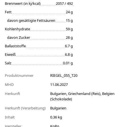
Brennwert (in kj/kcal)
2057 / 492
Fett
24 g
davon gesättigte Fettsäuren
15 g
Kohlenhydrate
59 g
davon Zucker
28 g
Ballaststoffe
6.7 g
Eiweiß
6.8 g
Salz
0.01 g
Produktnummer
RIEGEL_055_T20
MHD
11.06.2027
Herkunft
Bulgarien, Griechenland (Reis), Belgien
(Schokolade)
Herkunft (Verarbeitung)
Bulgarien
Inhalt
0.36 kg
Hersteller
KoRo