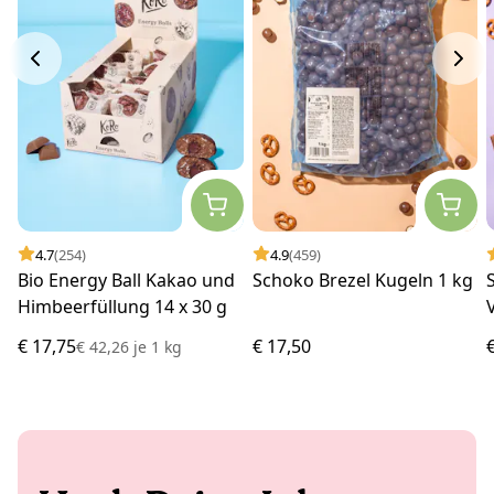
4.7
(254)
4.9
(459)
Bio Energy Ball Kakao und
Schoko Brezel Kugeln 1 kg
Himbeerfüllung 14 x 30 g
€ 17,75
€ 17,50
€ 42,26
je
1 kg