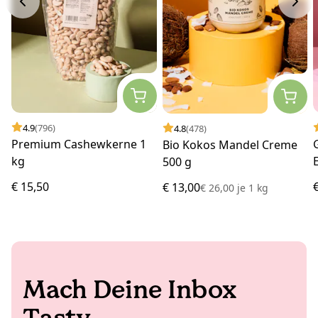
4.9
(796)
4.8
(478)
Premium Cashewkerne 1
Bio Kokos Mandel Creme
kg
500 g
€ 15,50
€ 13,00
€ 26,00
je
1 kg
Mach Deine Inbox
Tasty