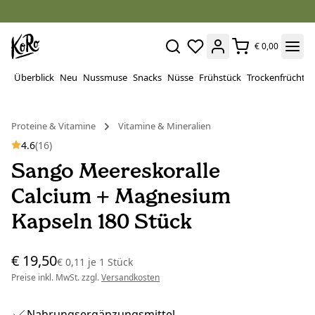
€ 0,00
Überblick
Neu
Nussmuse
Snacks
Nüsse
Frühstück
Trockenfrüchte
Proteine ​​& Vitamine
Vitamine & Mineralien
4.6
(16)
Sango Meereskoralle
Calcium + Magnesium
Kapseln 180 Stück
€ 19,50
€ 0,11
je
1 Stück
Preise inkl. MwSt. zzgl.
Versandkosten
Nahrungsergänzungsmittel