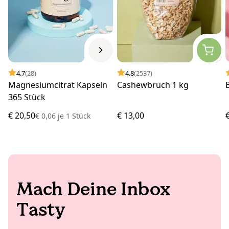
4.7
(28)
4.8
(2537)
Magnesiumcitrat Kapseln
Cashewbruch 1 kg
365 Stück
€ 20,50
€ 13,00
€ 0,06
je
1 Stück
Mach Deine Inbox
Tasty