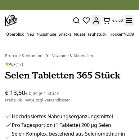
€ 0,00
Überblick
Neu
Nussmuse
Snacks
Nüsse
Frühstück
Trockenfrüchte
Proteine ​​& Vitamine
Vitamine & Mineralien
4.7
(17)
Selen Tabletten 365 Stück
€ 13,50
€ 0,04
je
1 Stück
Preise inkl. MwSt. zzgl.
Versandkosten
Hochdosiertes Nahrungsergänzungsmittel
Pro Tagesportion (1 Tablette) 200 µg Selen
Selen-Komplex, bestehend aus Selenomethionin