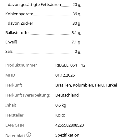
davon gesättigte Fettsäuren
20 g
Kohlenhydrate
36 g
davon Zucker
30 g
Ballaststoffe
8.1 g
Eiweiß
7.1 g
Salz
0 g
Produktnummer
RIEGEL_064_T12
MHD
01.12.2026
Herkunft
Brasilien, Kolumbien, Peru, Türkei
Herkunft (Verarbeitung)
Deutschland
Inhalt
0.6 kg
Hersteller
KoRo
EAN/GTIN
4255582808520
Spezifikation
Datenblatt