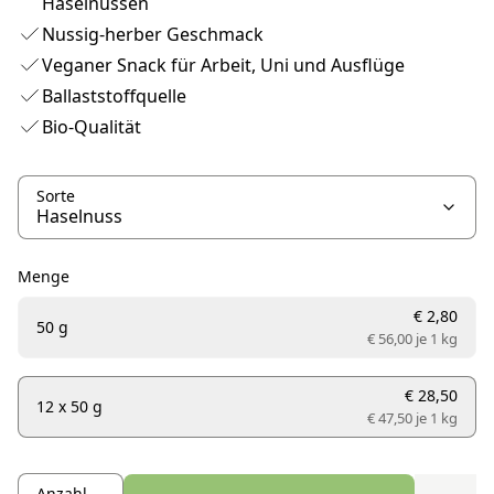
Haselnüssen
Nussig-herber Geschmack
Veganer Snack für Arbeit, Uni und Ausflüge
Ballaststoffquelle
Bio-Qualität
Sorte
Menge
€ 2,80
50 g
€ 56,00 je
1 kg
€ 28,50
12 x 50 g
€ 47,50 je
1 kg
Anzahl