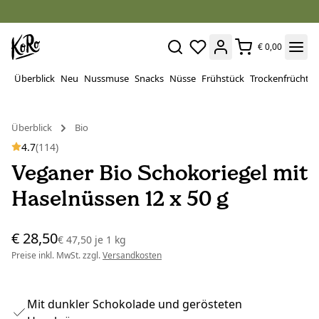
€ 0,00
Überblick
Neu
Nussmuse
Snacks
Nüsse
Frühstück
Trockenfrüchte
Überblick
Bio
4.7
(114)
Veganer Bio Schokoriegel mit
Haselnüssen 12 x 50 g
€ 28,50
€ 47,50
je
1 kg
Preise inkl. MwSt. zzgl.
Versandkosten
Mit dunkler Schokolade und gerösteten