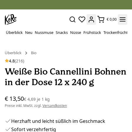
€ 0,00
Überblick
Neu
Nussmuse
Snacks
Nüsse
Frühstück
Trockenfrüchte
Überblick
Bio
4.8
(216)
Weiße Bio Cannellini Bohnen
in der Dose 12 x 240 g
€ 13,50
€ 4,69
je
1 kg
Preise inkl. MwSt. zzgl.
Versandkosten
Herzhaft und leicht süßlich im Geschmack
Sofort verzehrfertig