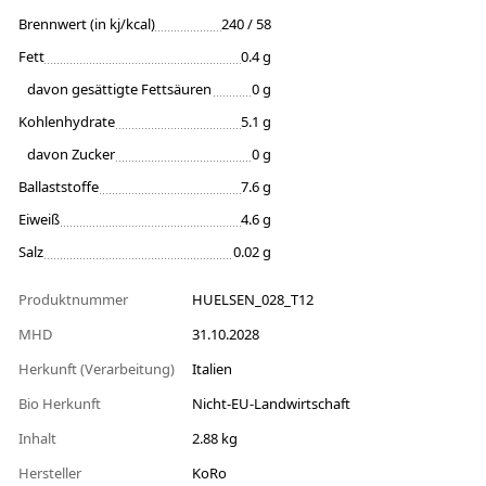
Brennwert (in kj/kcal)
240 / 58
Fett
0.4 g
davon gesättigte Fettsäuren
0 g
Kohlenhydrate
5.1 g
davon Zucker
0 g
Ballaststoffe
7.6 g
Eiweiß
4.6 g
Salz
0.02 g
Produktnummer
HUELSEN_028_T12
MHD
31.10.2028
Herkunft (Verarbeitung)
Italien
Bio Herkunft
Nicht-EU-Landwirtschaft
Inhalt
2.88 kg
Hersteller
KoRo