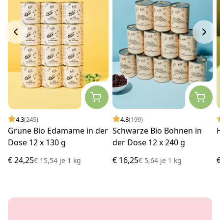
4.3
(245)
4.8
(199)
Grüne Bio Edamame in der
Schwarze Bio Bohnen in
Dose 12 x 130 g
der Dose 12 x 240 g
€ 24,25
€ 16,25
€ 15,54
je
1 kg
€ 5,64
je
1 kg