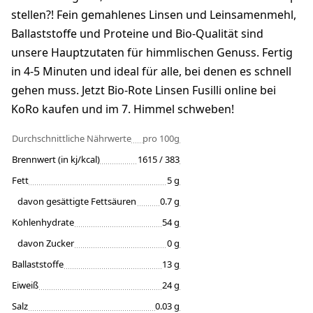
stellen?! Fein gemahlenes Linsen und Leinsamenmehl,
Ballaststoffe und Proteine und Bio-Qualität sind
unsere Hauptzutaten für himmlischen Genuss. Fertig
in 4-5 Minuten und ideal für alle, bei denen es schnell
gehen muss. Jetzt Bio-Rote Linsen Fusilli online bei
KoRo kaufen und im 7. Himmel schweben!
Durchschnittliche Nährwerte
pro 100g
Brennwert (in kj/kcal)
1615 / 383
Fett
5 g
davon gesättigte Fettsäuren
0.7 g
Kohlenhydrate
54 g
davon Zucker
0 g
Ballaststoffe
13 g
Eiweiß
24 g
Salz
0.03 g