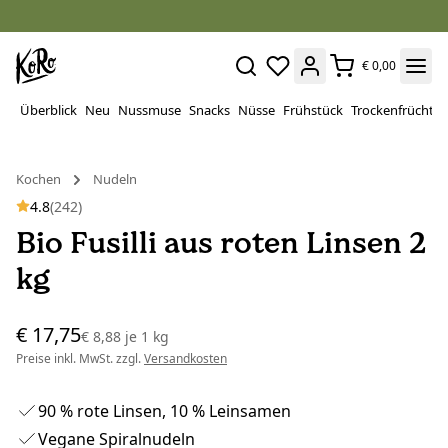
€ 0,00
Überblick
Neu
Nussmuse
Snacks
Nüsse
Frühstück
Trockenfrüchte
Kochen
Nudeln
4.8
(242)
Bio Fusilli aus roten Linsen 2
kg
€ 17,75
€ 8,88
je
1 kg
Preise inkl. MwSt. zzgl.
Versandkosten
90 % rote Linsen, 10 % Leinsamen
Vegane Spiralnudeln