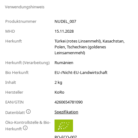
Verwendungshinweis
Produktnummer
NUDEL_007
MHD
15.11.2028
Herkunft
Türkei (rotes Linsenmehl), Kasachstan,
Polen, Tschechien (goldenes
Leinsamenmehl)
Herkunft (Verarbeitung)
Rumänien
Bio Herkunft
EU-/Nicht-EU-Landwirtschaft
Inhalt
2 kg
Hersteller
KoRo
EAN/GTIN
4260654781090
Spezifikation
Datenblatt
Öko-Kontrollstelle & Bio-
Herkunft
RO-ECO-007