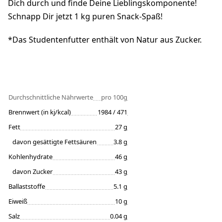
Dich durch und finde Deine Lieblingskomponente!
Schnapp Dir jetzt 1 kg puren Snack-Spaß!
*Das Studentenfutter enthält von Natur aus Zucker.
Durchschnittliche Nährwerte
pro 100g
Brennwert (in kj/kcal)
1984 / 471
Fett
27 g
davon gesättigte Fettsäuren
3.8 g
Kohlenhydrate
46 g
davon Zucker
43 g
Ballaststoffe
5.1 g
Eiweiß
10 g
Salz
0.04 g