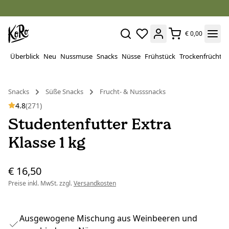
€ 0,00
Überblick
Neu
Nussmuse
Snacks
Nüsse
Frühstück
Trockenfrüchte
Snacks
Süße Snacks
Frucht- & Nusssnacks
4.8
(271)
Studentenfutter Extra
Klasse 1 kg
€ 16,50
Preise inkl. MwSt. zzgl.
Versandkosten
Ausgewogene Mischung aus Weinbeeren und