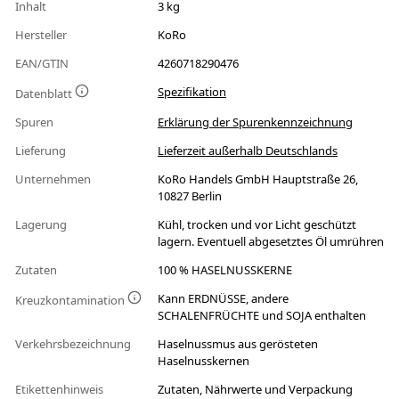
Inhalt
3 kg
Hersteller
KoRo
EAN/GTIN
4260718290476
Spezifikation
Datenblatt
Spuren
Erklärung der Spurenkennzeichnung
Lieferung
Lieferzeit außerhalb Deutschlands
Unternehmen
KoRo Handels GmbH Hauptstraße 26,
10827 Berlin
Lagerung
Kühl, trocken und vor Licht geschützt
lagern. Eventuell abgesetztes Öl umrühren
Zutaten
100 % HASELNUSSKERNE
Kann ERDNÜSSE, andere
Kreuzkontamination
SCHALENFRÜCHTE und SOJA enthalten
Verkehrsbezeichnung
Haselnussmus aus gerösteten
Haselnusskernen
Etikettenhinweis
Zutaten, Nährwerte und Verpackung