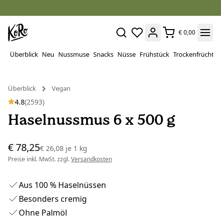
€ 0,00
Überblick
Neu
Nussmuse
Snacks
Nüsse
Frühstück
Trockenfrüchte
Überblick
Vegan
4.8
(2593)
Haselnussmus 6 x 500 g
€ 78,25
€ 26,08
je
1 kg
Preise inkl. MwSt. zzgl.
Versandkosten
Aus 100 % Haselnüssen
Besonders cremig
Ohne Palmöl