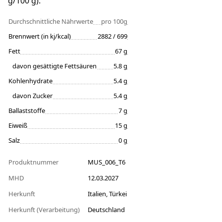
g/100 g).
Durchschnittliche Nährwerte
pro 100g
Brennwert (in kj/kcal)
2882 / 699
Fett
67 g
davon gesättigte Fettsäuren
5.8 g
Kohlenhydrate
5.4 g
davon Zucker
5.4 g
Ballaststoffe
7 g
Eiweiß
15 g
Salz
0 g
Produktnummer
MUS_006_T6
MHD
12.03.2027
Herkunft
Italien, Türkei
Herkunft (Verarbeitung)
Deutschland