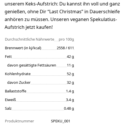
unserem Keks-Aufstrich: Du kannst ihn voll und ganz
genießen, ohne Dir “Last Christmas” in Dauerschleife
anhören zu müssen. Unseren veganen Spekulatius-
Aufstrich jetzt kaufen!
Durchschnittliche Nährwerte
pro 100g
Brennwert (in kj/kcal)
2558 / 611
Fett
42 g
davon gesättigte Fettsäuren
11 g
Kohlenhydrate
52 g
davon Zucker
32 g
Ballaststoffe
1.4 g
Eiweiß
3.4 g
Salz
0.48 g
Produktnummer
SPEKU_001