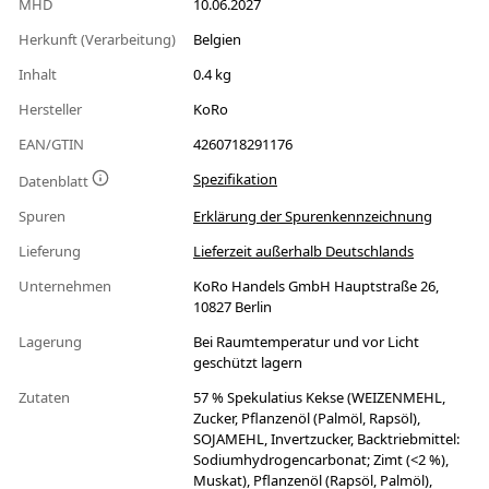
MHD
10.06.2027
Herkunft (Verarbeitung)
Belgien
Inhalt
0.4 kg
Hersteller
KoRo
EAN/GTIN
4260718291176
Spezifikation
Datenblatt
Spuren
Erklärung der Spurenkennzeichnung
Lieferung
Lieferzeit außerhalb Deutschlands
Unternehmen
KoRo Handels GmbH Hauptstraße 26,
10827 Berlin
Lagerung
Bei Raumtemperatur und vor Licht
geschützt lagern
Zutaten
57 % Spekulatius Kekse (WEIZENMEHL,
Zucker, Pflanzenöl (Palmöl, Rapsöl),
SOJAMEHL, Invertzucker, Backtriebmittel:
Sodiumhydrogencarbonat; Zimt (<2 %),
Muskat), Pflanzenöl (Rapsöl, Palmöl),