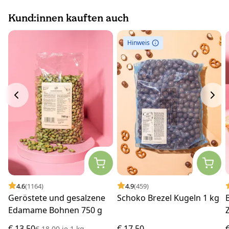
Kund:innen kauften auch
Hinweis
4.6
(1164)
4.9
(459)
Geröstete und gesalzene
Schoko Brezel Kugeln 1 kg
Edamame Bohnen 750 g
€ 13,50
€ 17,50
€ 18,00
je
1 kg