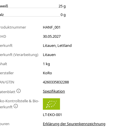
iweiß
25 g
alz
0 g
roduktnummer
HANF_001
MHD
30.05.2027
erkunft
Litauen, Lettland
erkunft (Verarbeitung)
Litauen
nhalt
1 kg
ersteller
KoRo
AN/GTIN
4260335832288
Spezifikation
atenblatt
ko-Kontrollstelle & Bio-
erkunft
LT-EKO-001
puren
Erklärung der Spurenkennzeichnung