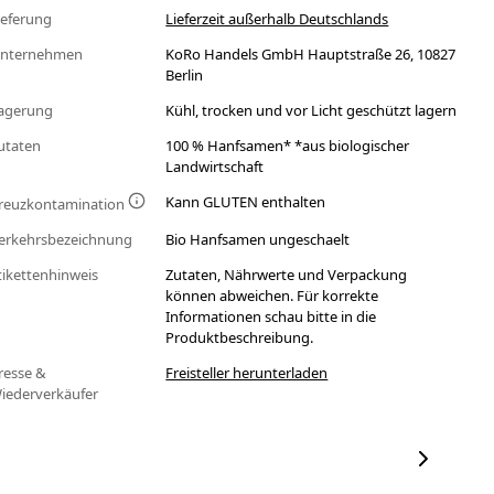
ieferung
Lieferzeit außerhalb Deutschlands
nternehmen
KoRo Handels GmbH Hauptstraße 26, 10827
Berlin
agerung
Kühl, trocken und vor Licht geschützt lagern
utaten
100 % Hanfsamen* *aus biologischer
Landwirtschaft
Kann GLUTEN enthalten
reuzkontamination
erkehrsbezeichnung
Bio Hanfsamen ungeschaelt
tikettenhinweis
Zutaten, Nährwerte und Verpackung
können abweichen. Für korrekte
Informationen schau bitte in die
Produktbeschreibung.
resse &
Freisteller herunterladen
iederverkäufer