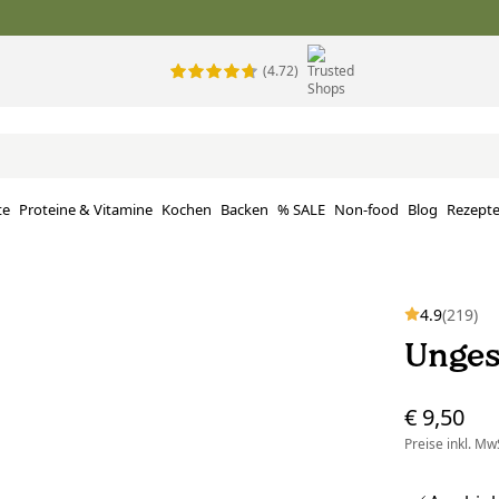
(4.72)
te
Proteine ​​& Vitamine
Kochen
Backen
% SALE
Non-food
Blog
Rezept
4.9
(219)
Unges
€ 9,50
Preise inkl. MwS