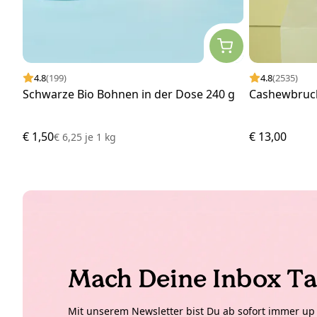
4.8
(199)
4.8
(2535)
Schwarze Bio Bohnen in der Dose 240 g
Cashewbruc
€ 1,50
€ 13,00
€ 6,25
je
1 kg
Mach Deine Inbox Ta
Mit unserem Newsletter bist Du ab sofort immer up t