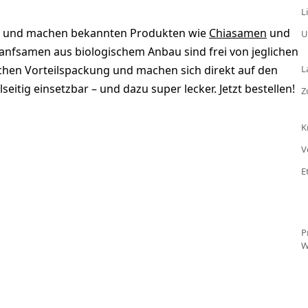
L
bar und machen bekannten Produkten wie
Chiasamen
und
U
nfsamen aus biologischem Anbau sind frei von jeglichen
schen Vorteilspackung und machen sich direkt auf den
L
itig einsetzbar – und dazu super lecker. Jetzt bestellen!
Z
K
V
E
P
W