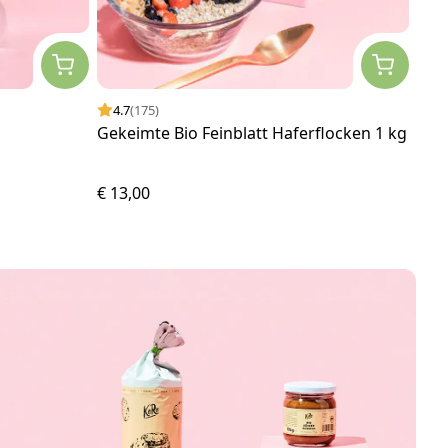
4.7
(175)
4.
Gekeimte Bio Feinblatt Haferflocken 1 kg
Bio 
€ 13,00
€ 19