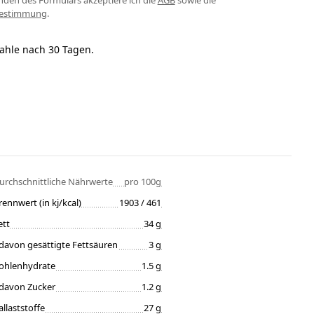
den des Formulars akzeptiere ich die
AGB
sowie die
bestimmung
.
ahle nach 30 Tagen.
urchschnittliche Nährwerte
pro 100g
rennwert (in kj/kcal)
1903 / 461
ett
34 g
davon gesättigte Fettsäuren
3 g
ohlenhydrate
1.5 g
davon Zucker
1.2 g
allaststoffe
27 g