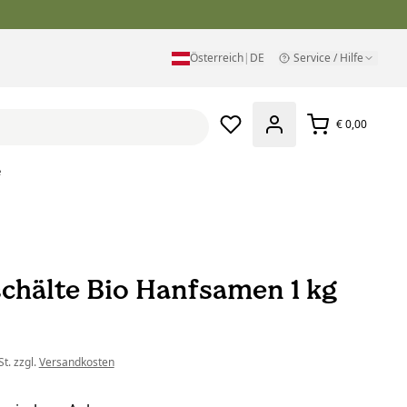
Österreich
|
DE
Service / Hilfe
€ 0,00
e
chälte Bio Hanfsamen 1 kg
t. zzgl.
Versandkosten