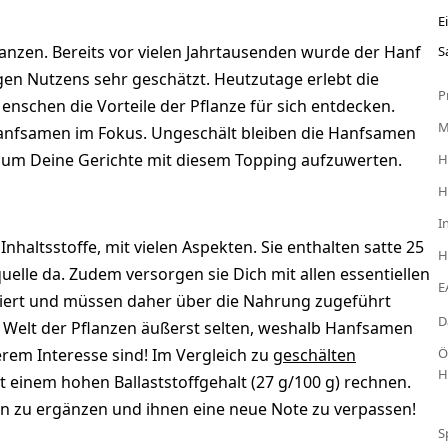
E
flanzen. Bereits vor vielen Jahrtausenden wurde der Hanf
S
igen Nutzens sehr geschätzt. Heutzutage erlebt die
P
nschen die Vorteile der Pflanze für sich entdecken.
anfsamen im Fokus. Ungeschält bleiben die Hanfsamen
, um Deine Gerichte mit diesem Topping aufzuwerten.
H
H
I
altsstoffe, mit vielen Aspekten. Sie enthalten satte 25
H
uelle da. Zudem versorgen sie Dich mit allen essentiellen
E
iert und müssen daher über die Nahrung zugeführt
D
er Welt der Pflanzen äußerst selten, weshalb Hanfsamen
rem Interesse sind! Im Vergleich zu
geschälten
Ö
H
t einem hohen Ballaststoffgehalt (27 g/100 g) rechnen.
en zu ergänzen und ihnen eine neue Note zu verpassen!
S