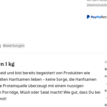
Mit dem Absen
Datenschutz
Bez
g
Bewertungen
D
n 1 kg
B
eid und bist bereits begeistert von Produkten wie
F
lten Hanfsamen lieben – keine Sorge, die Hanfsamen
ie Proteinquelle überzeugt mit einem nussigen
K
Porridge, Müsli oder Salat macht! Wie gut, dass Du bei
nst!
B