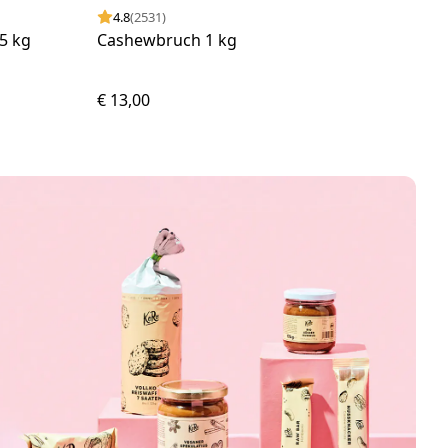
4.8
(2531)
4.
5 kg
Cashewbruch 1 kg
Lei
€ 13,00
€ 26