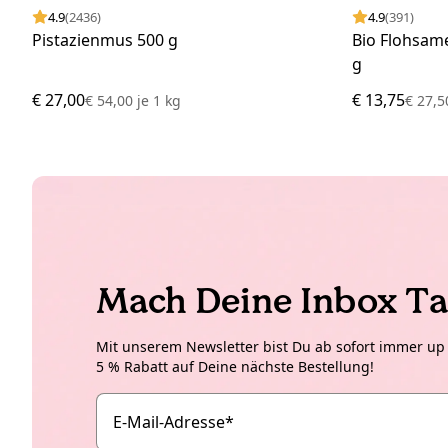
4.9
(2436)
4.9
(391)
Pistazienmus 500 g
Bio Flohsam
g
€ 27,00
€ 13,75
€ 54,00
je
1 kg
€ 27,
Mach Deine Inbox Ta
Mit unserem Newsletter bist Du ab sofort immer up t
5 % Rabatt auf Deine nächste Bestellung!
E-Mail-Adresse
*