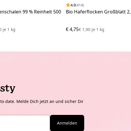
4.9
(414)
enschalen 99 % Reinheit 500
Bio Haferflocken Großblatt 2,
€ 4,75
50
je
1 kg
€ 1,90
je
1 kg
sty
o date. Melde Dich jetzt an und sicher Dir
Anmelden