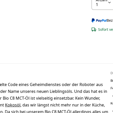
Bez
Sofort v
D
B
elte Code eines Geheimdienstes oder der Roboter aus
F
 der Name unseres neuen Lieblingsöls. Und das hat es in
 Bio C8 MCT-Öl ist vielseitig einsetzbar. Kein Wunder,
K
ent
Kokosöl
, das wir längst nicht mehr nur in der Küche,
. Da sich bei unserem Bio C8 MCT-Öl allerdings alles um