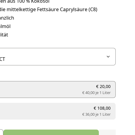
n aus 100 % Kokosöl
die mittelkettige Fettsäure Caprylsäure (C8)
anzlich
lmöl
ität
€ 20,00
€ 40,00 je
1 Liter
€ 108,00
€ 36,00 je
1 Liter