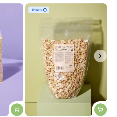
Hinweis
H