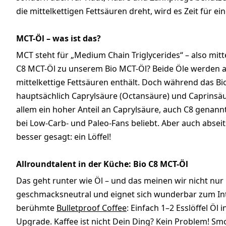
die mittelkettigen Fettsäuren dreht, wird es Zeit für ei
MCT-Öl – was ist das?
MCT steht für „Medium Chain Triglycerides“ – also mitt
C8 MCT-Öl zu unserem Bio MCT-Öl? Beide Öle werden 
mittelkettige Fettsäuren enthält. Doch während das Bi
hauptsächlich Caprylsäure (Octansäure) und Caprinsäur
allem ein hoher Anteil an Caprylsäure, auch C8 genan
bei Low-Carb- und Paleo-Fans beliebt. Aber auch abseit
besser gesagt: ein Löffel!
Allroundtalent in der Küche: Bio C8 MCT-Öl
Das geht runter wie Öl – und das meinen wir nicht nur
geschmacksneutral und eignet sich wunderbar zum Integ
berühmte
Bulletproof Coffee
: Einfach 1–2 Esslöffel Öl 
Upgrade. Kaffee ist nicht Dein Ding? Kein Problem! Sm