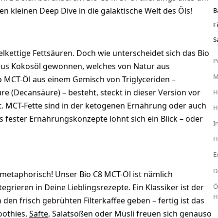
nen kleinen Deep Dive in die galaktische Welt des Öls!
B
E
S
elkettige Fettsäuren. Doch wie unterscheidet sich das Bio
P
aus Kokosöl gewonnen, welches von Natur aus
o MCT-Öl aus einem Gemisch von Triglyceriden –
e (Decansäure) – besteht, steckt in dieser Version vor
H
nt. MCT-Fette sind in der ketogenen Ernährung oder auch
H
s fester Ernährungskonzepte lohnt sich ein Blick – oder
I
H
E
D
 metaphorisch! Unser Bio C8 MCT-Öl ist nämlich
rieren in Deine Lieblingsrezepte. Ein Klassiker ist der
Ö
H
in den frisch gebrühten Filterkaffee geben – fertig ist das
oothies,
Säfte
, Salatsoßen oder Müsli freuen sich genauso