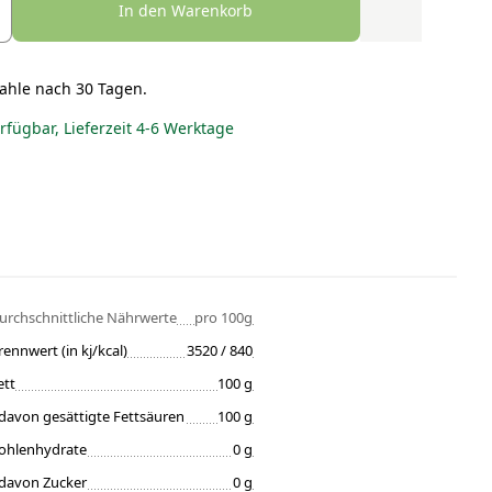
In den Warenkorb
ahle nach 30 Tagen.
erfügbar, Lieferzeit 4-6 Werktage
urchschnittliche Nährwerte
pro 100g
rennwert (in kj/kcal)
3520 / 840
ett
100 g
davon gesättigte Fettsäuren
100 g
ohlenhydrate
0 g
davon Zucker
0 g