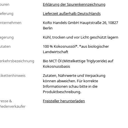
puren
Erklärung der Spurenkennzeichnung
ieferung
Lieferzeit außerhalb Deutschlands
nternehmen
KoRo Handels GmbH Hauptstraße 26, 10827
Berlin
agerung
Kühl, trocken und vor Licht geschützt lagern
utaten
100 % Kokosnussöl*. *aus biologischer
Landwirtschaft
erkehrsbezeichnung
Bio MCT Öl (Mittelkettige Triglyceride) auf
Kokosnussbasis
tikettenhinweis
Zutaten, Nährwerte und Verpackung
können abweichen. Für korrekte
Informationen schau bitte in die
Produktbeschreibung.
resse &
Freisteller herunterladen
iederverkäufer