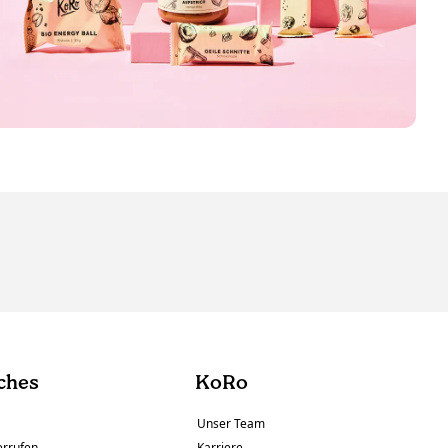
ches
KoRo
Unser Team
errufen
Karriere