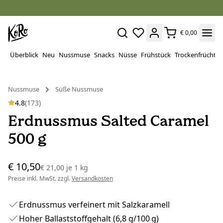
€ 0,00
Überblick
Neu
Nussmuse
Snacks
Nüsse
Frühstück
Trockenfrüchte
Nussmuse
Süße Nussmuse
4.8
(173)
Erdnussmus Salted Caramel
500 g
€ 10,50
€ 21,00
je
1 kg
Preise inkl. MwSt. zzgl.
Versandkosten
Erdnussmus verfeinert mit Salzkaramell
Hoher Ballaststoffgehalt (6,8 g/100 g)