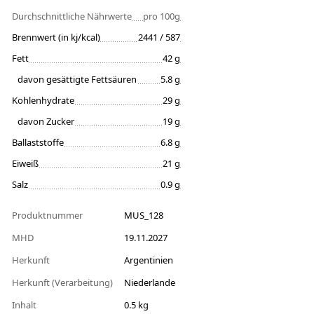
Durchschnittliche Nährwerte
pro 100g
Brennwert (in kj/kcal)
2441 / 587
Fett
42 g
davon gesättigte Fettsäuren
5.8 g
Kohlenhydrate
29 g
davon Zucker
19 g
Ballaststoffe
6.8 g
Eiweiß
21 g
Salz
0.9 g
Produktnummer
MUS_128
MHD
19.11.2027
Herkunft
Argentinien
Herkunft (Verarbeitung)
Niederlande
Inhalt
0.5 kg