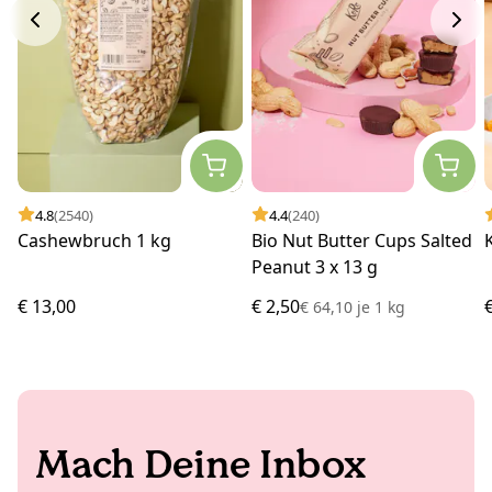
4.8
(2540)
4.4
(240)
Cashewbruch 1 kg
Bio Nut Butter Cups Salted
Peanut 3 x 13 g
€ 13,00
€ 2,50
€ 64,10
je
1 kg
Mach Deine Inbox