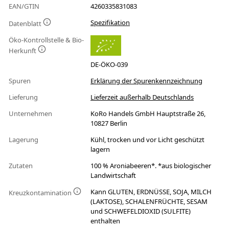
EAN/GTIN
4260335831083
Spezifikation
Datenblatt
Öko-Kontrollstelle & Bio-
Herkunft
DE-ÖKO-039
Spuren
Erklärung der Spurenkennzeichnung
Lieferung
Lieferzeit außerhalb Deutschlands
Unternehmen
KoRo Handels GmbH Hauptstraße 26,
10827 Berlin
Lagerung
Kühl, trocken und vor Licht geschützt
lagern
Zutaten
100 % Aroniabeeren*. *aus biologischer
Landwirtschaft
Kann GLUTEN, ERDNÜSSE, SOJA, MILCH
Kreuzkontamination
(LAKTOSE), SCHALENFRÜCHTE, SESAM
und SCHWEFELDIOXID (SULFITE)
enthalten