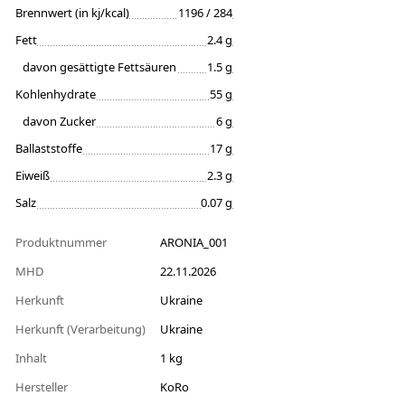
Brennwert (in kj/kcal)
1196 / 284
Fett
2.4 g
davon gesättigte Fettsäuren
1.5 g
Kohlenhydrate
55 g
davon Zucker
6 g
Ballaststoffe
17 g
Eiweiß
2.3 g
Salz
0.07 g
Produktnummer
ARONIA_001
MHD
22.11.2026
Herkunft
Ukraine
Herkunft (Verarbeitung)
Ukraine
Inhalt
1 kg
Hersteller
KoRo