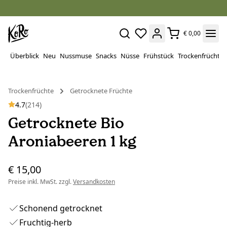
€ 0,00
Überblick
Neu
Nussmuse
Snacks
Nüsse
Frühstück
Trockenfrüchte
Trockenfrüchte
Getrocknete Früchte
4.7
(214)
Getrocknete Bio
Aroniabeeren 1 kg
€ 15,00
Preise inkl. MwSt. zzgl.
Versandkosten
Schonend getrocknet
Fruchtig-herb