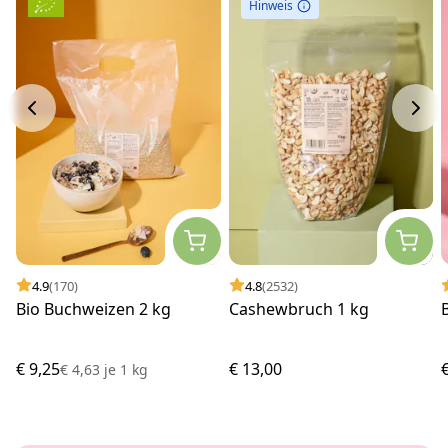
Hinweis
4.9
(170)
4.8
(2532)
Bio Buchweizen 2 kg
Cashewbruch 1 kg
€ 9,25
€ 13,00
€ 4,63
je
1 kg