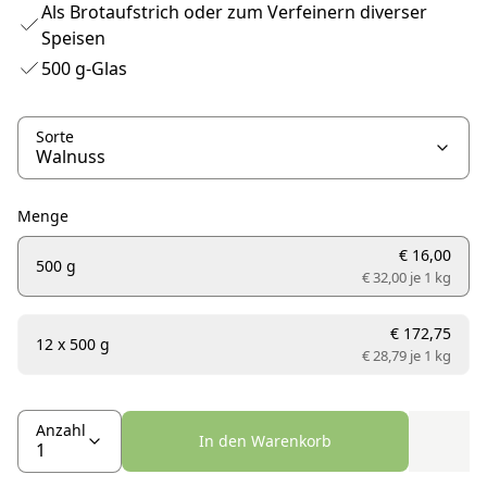
Als Brotaufstrich oder zum Verfeinern diverser
Speisen
500 g-Glas
Sorte
Menge
€ 16,00
500 g
€ 32,00 je
1 kg
€ 172,75
12 x 500 g
€ 28,79 je
1 kg
Anzahl
In den Warenkorb