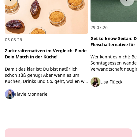
29.07.26
Get to know Seitan: D
03.08.26
Fleischalternative fü
Zuckeralternativen im Vergleich: Finde
Wer kennt es nicht: B
Dein Match in der Küche!
Sonntagsessen wander
Verwandtschaft neugie
Damit das klar ist: Du bist natürlich
veganes Seitan-Schnit
schon süß genug! Aber wenn es um
kommen die bekannten
Kuchen, Drinks und Co. geht, wollen wir
Lisa Flüeck
nicht total stark verarb
eben doch ab und zu eine Prise Extra-
das überhaupt gesund?“
Süße. Egal, ob Du Haushaltszucker
Flavie Monnerie
paar schlagkräftige Fa
reduzieren oder einfach neue
Dir, was wirklich hinter
Geschmackswelten entdecken willst: Bei
damit Du beim nächst
der Auswahl an Sirupen, Fruchtsüße
ganz entspannt überz
und Süßungsmitteln verliert man leicht
den Überblick. Wir haben aufgeräumt,
getestet und verglichen – damit Du
ruckzuck Dein Süße-Match findest!