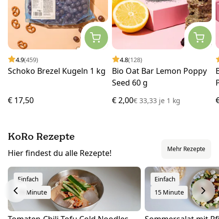
4.9
(459)
4.8
(128)
Schoko Brezel Kugeln 1 kg
Bio Oat Bar Lemon Poppy
Seed 60 g
€ 17,50
€ 2,00
€ 33,33
je
1 kg
KoRo Rezepte
Mehr Rezepte
Hier findest du alle Rezepte!
Einfach
Einfach
15 Minute
15 Minute
Tomaten-Chili-Tofu Cold Noodles
Sommersalat mit Pfi