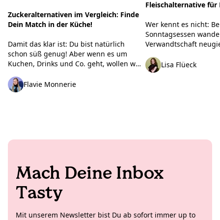
Fleischalternative fü
Zuckeralternativen im Vergleich: Finde
Wer kennt es nicht: B
Dein Match in der Küche!
Sonntagsessen wander
Verwandtschaft neugie
Damit das klar ist: Du bist natürlich
veganes Seitan-Schnit
schon süß genug! Aber wenn es um
kommen die bekannten
Kuchen, Drinks und Co. geht, wollen wir
Lisa Flüeck
nicht total stark verarb
eben doch ab und zu eine Prise Extra-
das überhaupt gesund?“
Süße. Egal, ob Du Haushaltszucker
Flavie Monnerie
paar schlagkräftige Fa
reduzieren oder einfach neue
Dir, was wirklich hinter
Geschmackswelten entdecken willst: Bei
damit Du beim nächst
der Auswahl an Sirupen, Fruchtsüße
ganz entspannt überz
und Süßungsmitteln verliert man leicht
den Überblick. Wir haben aufgeräumt,
getestet und verglichen – damit Du
ruckzuck Dein Süße-Match findest!
Mach Deine Inbox
Tasty
Mit unserem Newsletter bist Du ab sofort immer up to