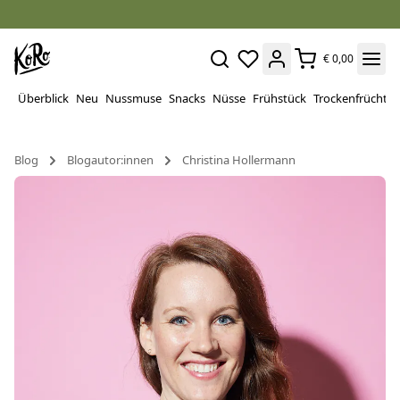
€ 0,00
Überblick
Neu
Nussmuse
Snacks
Nüsse
Frühstück
Trockenfrüchte
Blog
Blogautor:innen
Christina Hollermann