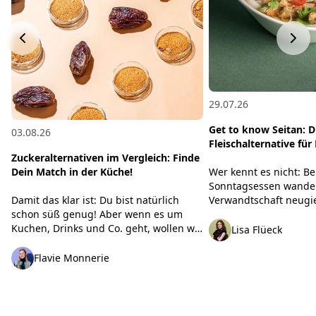
29.07.26
Get to know Seitan: D
03.08.26
Fleischalternative fü
Zuckeralternativen im Vergleich: Finde
Wer kennt es nicht: B
Dein Match in der Küche!
Sonntagsessen wander
Verwandtschaft neugie
Damit das klar ist: Du bist natürlich
veganes Seitan-Schnit
schon süß genug! Aber wenn es um
kommen die bekannten
Kuchen, Drinks und Co. geht, wollen wir
Lisa Flüeck
nicht total stark verarb
eben doch ab und zu eine Prise Extra-
das überhaupt gesund?“
Süße. Egal, ob Du Haushaltszucker
Flavie Monnerie
paar schlagkräftige Fa
reduzieren oder einfach neue
Dir, was wirklich hinter
Geschmackswelten entdecken willst: Bei
damit Du beim nächst
der Auswahl an Sirupen, Fruchtsüße
ganz entspannt überz
und Süßungsmitteln verliert man leicht