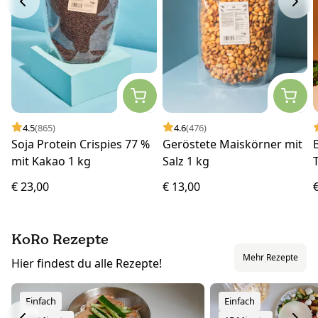
4.5
(865)
4.6
(476)
Soja Protein Crispies 77 %
Geröstete Maiskörner mit
mit Kakao 1 kg
Salz 1 kg
€ 23,00
€ 13,00
KoRo Rezepte
Mehr Rezepte
Hier findest du alle Rezepte!
Einfach
Einfach