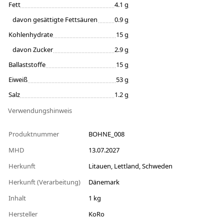
Fett
4.1 g
davon gesättigte Fettsäuren
0.9 g
Kohlenhydrate
15 g
davon Zucker
2.9 g
Ballaststoffe
15 g
Eiweiß
53 g
Salz
1.2 g
Verwendungshinweis
Produktnummer
BOHNE_008
MHD
13.07.2027
Herkunft
Litauen, Lettland, Schweden
Herkunft (Verarbeitung)
Dänemark
Inhalt
1 kg
Hersteller
KoRo