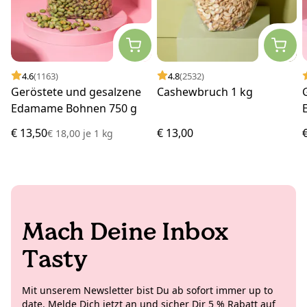
4.6
(1163)
4.8
(2532)
Geröstete und gesalzene
Cashewbruch 1 kg
Edamame Bohnen 750 g
€ 13,50
€ 13,00
€ 18,00
je
1 kg
Mach Deine Inbox
Tasty
Mit unserem Newsletter bist Du ab sofort immer up to
date. Melde Dich jetzt an und sicher Dir 5 % Rabatt auf