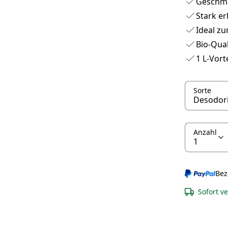
Geschma
Stark er
Ideal z
Bio-Qual
1 L-Vort
Sorte
Anzahl
Bez
Sofort v