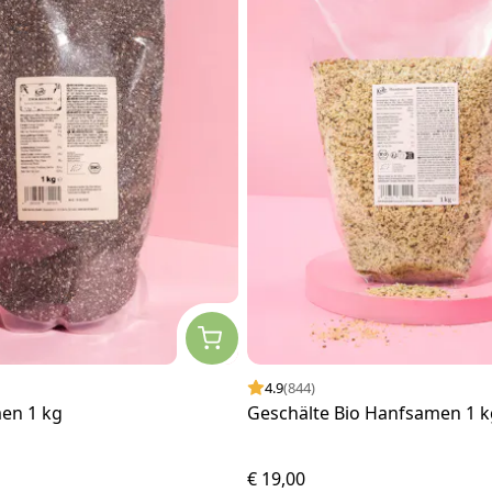
4.9
(844)
men 1 kg
Geschälte Bio Hanfsamen 1 k
€ 19,00