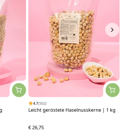
4.7
(502)
4.
g
Leicht geröstete Haselnusskerne | 1 kg
Kür
€ 26,75
€ 13