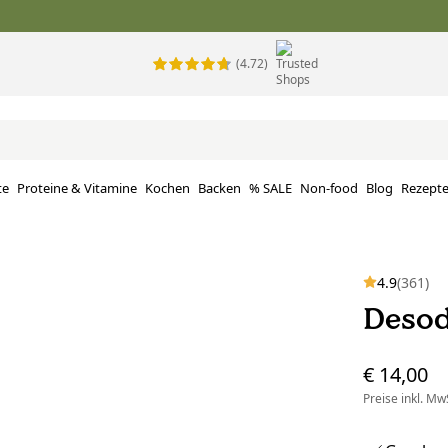
(4.72)
te
Proteine ​​& Vitamine
Kochen
Backen
% SALE
Non-food
Blog
Rezept
4.9
(361)
Desod
€ 14,00
Preise inkl. MwS