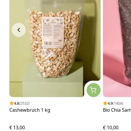
4.8
(2532)
4.9
(1404)
Cashewbruch 1 kg
Bio Chia Sa
€ 13,00
€ 10,00