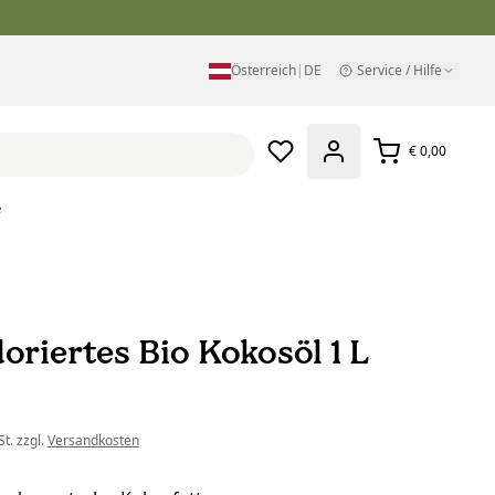
Österreich
|
DE
Service / Hilfe
€ 0,00
e
oriertes Bio Kokosöl 1 L
t. zzgl.
Versandkosten