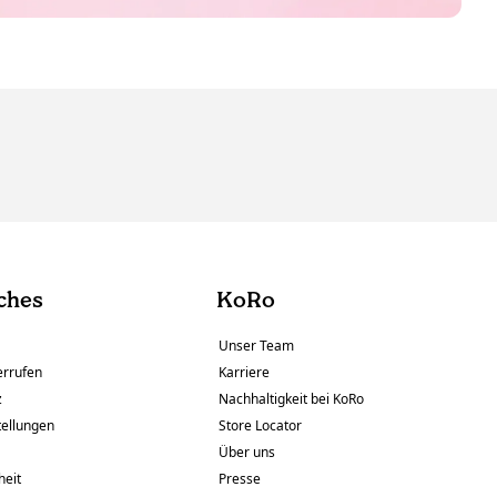
ches
KoRo
Unser Team
errufen
Karriere
z
Nachhaltigkeit bei KoRo
tellungen
Store Locator
Über uns
heit
Presse