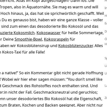
rricht. Atlas im Kopf aufgeschlagen? Dann los: Die
H
Tropen, also in Äquatornähe. Sie mag es warm und will
I
Hoch hinaus, ja, das hat sie sprichwörtlich geschafft. Weil
H
 Du es genauso bist, haben wir eine ganze Klasse – voller
E
 sind zum einen das desodorierte Bio Kokosöl und das
D
duzierte Kokosmilch
.
Kokoswasser
für heiße Sommertage,
r Deine
Smoothie-Bowl
,
Kokosraspeln
für
Ö
H
r haben wir Kokosblütensirup und
Kokosblütenzucker
. Alles
Kokos-Taxi für alle Fälle!
S
L
ke a native!” So ein Kommentar gibt nicht gerade Hoffnung
U
! Wobei wir hier eher sagen müssen: “You don’t smell like
und Geschmack des Rohstoffes noch enthalten sind. Und
L
r:in nicht der Fall. Geschmacksneutral und geruchlos;
Z
nn unser desodoriertes Bio Kokosöl hat die Eigenschaft,
al zum Braten, Kochen und Backen geeignet. Aber nicht nur