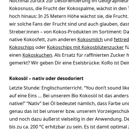
Nochmal zurück zur Desorientierung im Geographieunte
Kokosnuss, die Frucht der Kokospalme, wächst in den 
hoch hinaus: In 25 Metern Höhe wächst sie, die Frucht. 
wir solche Fans der Frucht sind und auch glauben, dass
Streber:innen – von Kokos-Produkten im Sortiment: Da
native Kokosfett, zum anderen
Kokosmilch
und
fettre
Kokoschips
oder
Kokoschips mit Kokosblütenzucker
fü
einen
Kokoskuchen
. Als Ersatz für raffinierten Zucke
gemerkt? Wir geben Dir eine Eselsbrücke: KoRo ist Dein 
Kokosöl – nativ oder desodoriert
Letzte Stunde: Englischunterricht. “You don’t sound li
auf eine Eins … Bei unserem Bio Kokosöl ist das anders
native!” “Nativ” bei Öl bedeutet nämlich, dass Farbe 
genau das ist bei unserer bzw. unserem Vorzeigeschüle
und noch dazu äußerst vielseitig in der Anwendung. De
bis zu ca. 200 °C erhitzbar zu sein. Es ist damit optim