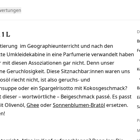
wertungen
D
 1 L
B
entierung im Geographieunterricht und nach den
F
tte Umkleidekabine in eine Parfumerie verwandelt haben
ir mit diesen Assoziationen gar nicht. Denn unser
K
e Geruchlosigkeit. Diese Sitznachbar:innen waren uns
söl riecht nicht, ist also geruchs- und
ensuppe oder ein Spargelrisotto mit Kokosgeschmack?
B
t dieser – wortwörtliche – Beigeschmack passé. Es passt
E
t Olivenöl,
Ghee
oder
Sonnenblumen-Bratöl
ersetzen.
S
en!
P