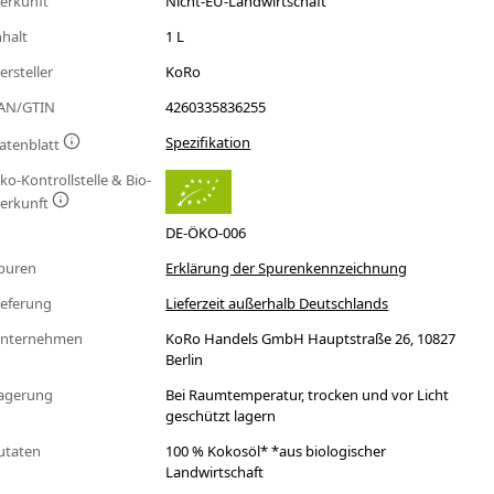
erkunft
Nicht-EU-Landwirtschaft
nhalt
1 L
ersteller
KoRo
AN/GTIN
4260335836255
Spezifikation
atenblatt
ko-Kontrollstelle & Bio-
erkunft
DE-ÖKO-006
puren
Erklärung der Spurenkennzeichnung
ieferung
Lieferzeit außerhalb Deutschlands
nternehmen
KoRo Handels GmbH Hauptstraße 26, 10827
Berlin
agerung
Bei Raumtemperatur, trocken und vor Licht
geschützt lagern
utaten
100 % Kokosöl* *aus biologischer
Landwirtschaft