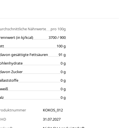
urchschnittliche Nährwerte
pro 100g
rennwert (in kj/kcal)
3700 / 900
ett
100 g
davon gesättigte Fettsäuren
91 g
ohlenhydrate
0 g
davon Zucker
0 g
allaststoffe
0 g
iweiß
0 g
alz
0 g
roduktnummer
KOKOS_012
MHD
31.07.2027