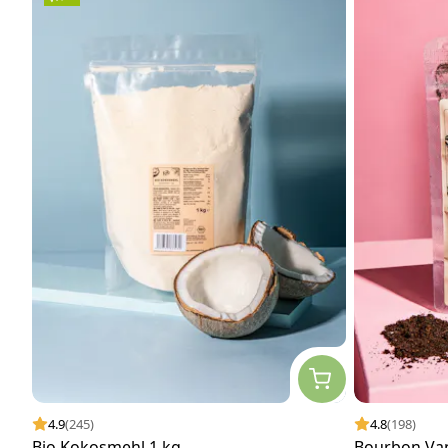
4.9
(245)
4.8
(198)
Bio Kokosmehl 1 kg
Bourbon Van