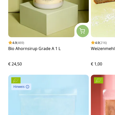
4.9
(469)
4.9
(216)
Bio Ahornsirup Grade A 1 L
Weizenmehl 
€ 24,50
€ 1,00
Hinweis