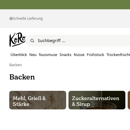
Schnelle Lieferung
Überblick
Neu
Nussmuse
Snacks
Nüsse
Frühstück
Trockenfrüch
Backen
Backen
Mehl, Grieß &
Zuckeralternativen
Stärke
& Sirup