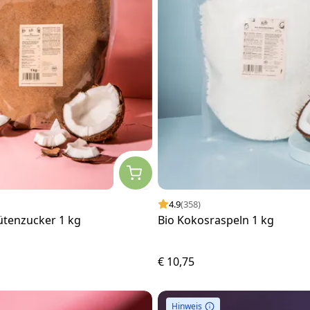
4.9
(358)
ütenzucker 1 kg
Bio Kokosraspeln 1 kg
€ 10,75
Hinweis