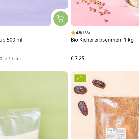
4.8
(158)
rup 500 ml
Bio Kichererbsenmehl 1 kg
€ 7,25
00
je
1 Liter