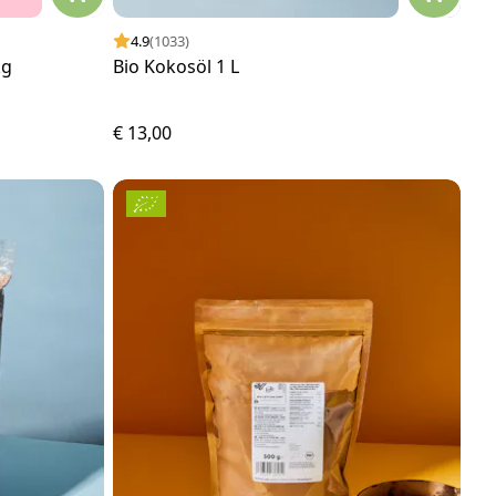
4.9
(1033)
kg
Bio Kokosöl 1 L
€ 13,00