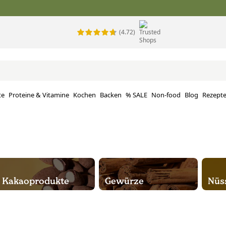
(4.72)
te
Proteine ​​& Vitamine
Kochen
Backen
% SALE
Non-food
Blog
Rezept
Kakaoprodukte
Gewürze
Nüs