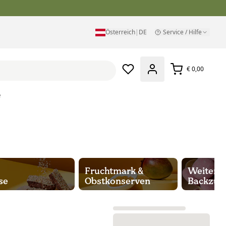
Österreich
|
DE
Service / Hilfe
€ 0,00
e
Fruchtmark &
Weitere
se
Obstkonserven
Backzut