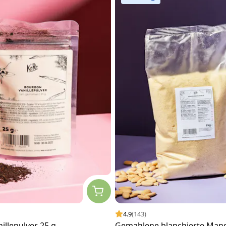
4.9
(143)
illepulver 25 g
Gemahlene blanchierte Mand