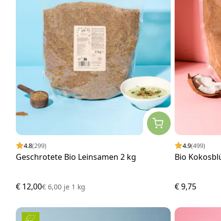
4.8
(299)
4.9
(499)
Geschrotete Bio Leinsamen 2 kg
Bio Kokosbl
€ 12,00
€ 9,75
€ 6,00
je
1 kg