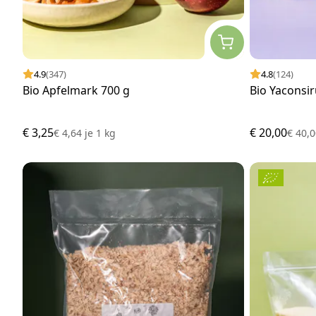
4.9
(347)
4.8
(124)
Bio Apfelmark 700 g
Bio Yaconsi
€ 3,25
€ 20,00
€ 4,64
je
1 kg
€ 40,