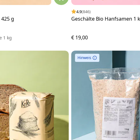
4.9
(846)
 425 g
Geschälte Bio Hanfsamen 1 
€ 19,00
e
1 kg
Hinweis