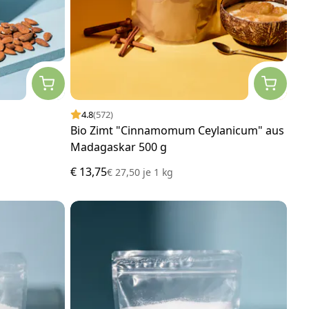
4.8
(572)
Bio Zimt "Cinnamomum Ceylanicum" aus
Madagaskar 500 g
€ 13,75
€ 27,50
je
1 kg