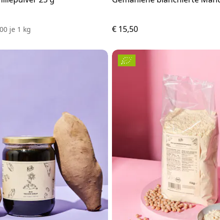
€ 15,50
,00
je
1 kg