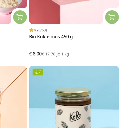
4.7
(763)
Bio Kokosmus 450 g
€ 8,00
€ 17,78
je
1 kg