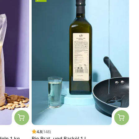
4.8
(148)
eln 1 kg
Bio Brat- und Backöl 1 L