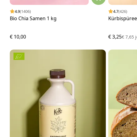
4.9
(1406)
4.7
(426)
Bio Chia Samen 1 kg
Kürbispüree
€ 10,00
€ 3,25
€ 7,65
j